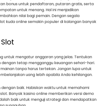
kan bonus untuk pendaftaran, putaran gratis, serta
mpatan untuk menang. Hal ini menjadikan
mbahkan nilai bagi pemain. Dengan segala
lot kuda online semakin populer di kalangan banyak
Slot
ng untuk mengatur anggaran yang jelas. Tentukan
n dengan tetap mengganggu keuangan sehari-hari.
mainan tanpa harus tertekan. Jangan lupa untuk
embelanjakan uang lebih apabila Anda kehilangan.
lih dengan baik. Habiskan waktu untuk memahami
 slot. Banyak kasino online memberikan versi demo
adalah baik untuk menguji strategi dan mendapatkan
ng sungguhan.