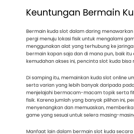
Keuntungan Bermain Kud
Bermain kuda slot dalam daring menawarkan a
pergi menuju lokasi fisik untuk mengalami ga
menggunakan alat yang terhubung ke jaringa
bermain kapan saja dan di mana pun, baik itu
kemudahan akses ini, pencinta slot kuda bis
Di samping itu, memainkan kuda slot onlin
serta varian yang lebih banyak daripada pada 
menjelajahi bermacam-macam topik serta fit
fisik. Karena jumlah yang banyak pilihan ini,
menyenangkan dan memuaskan, memberikan 
game yang sesuai untuk selera masing-masin
Manfaat lain dalam bermain slot kuda secara