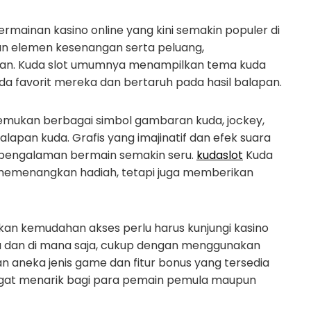
ermainan kasino online yang kini semakin populer di
an elemen kesenangan serta peluang,
gan. Kuda slot umumnya menampilkan tema kuda
a favorit mereka dan bertaruh pada hasil balapan.
emukan berbagai simbol gambaran kuda, jockey,
apan kuda. Grafis yang imajinatif dan efek suara
engalaman bermain semakin seru.
kudaslot
Kuda
 memenangkan hadiah, tetapi juga memberikan
kan kemudahan akses perlu harus kunjungi kasino
ja dan di mana saja, cukup dengan menggunakan
n aneka jenis game dan fitur bonus yang tersedia
sangat menarik bagi para pemain pemula maupun