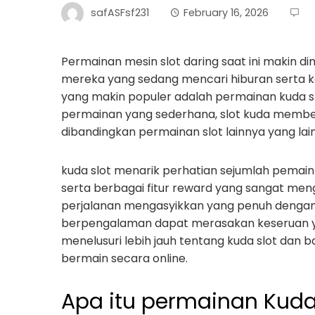
safASFsf231
February 16, 2026
Permainan mesin slot daring saat ini makin di
mereka yang sedang mencari hiburan serta 
yang makin populer adalah permainan kuda s
permainan yang sederhana, slot kuda membe
dibandingkan permainan slot lainnya yang lain
kuda slot menarik perhatian sejumlah pemai
serta berbagai fitur reward yang sangat me
perjalanan mengasyikkan yang penuh dengan 
berpengalaman dapat merasakan keseruan yang
menelusuri lebih jauh tentang kuda slot da
bermain secara online.
Apa itu permainan Kuda