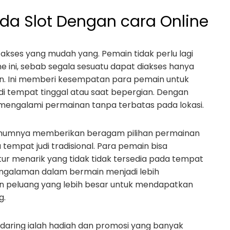
a Slot Dengan cara Online
kses yang mudah yang. Pemain tidak perlu lagi
me ini, sebab segala sesuatu dapat diakses hanya
n. Ini memberi kesempatan para pemain untuk
 di tempat tinggal atau saat bepergian. Dengan
a mengalami permainan tanpa terbatas pada lokasi.
e umumnya memberikan beragam pilihan permainan
tempat judi tradisional. Para pemain bisa
ur menarik yang tidak tidak tersedia pada tempat
 pengalaman dalam bermain menjadi lebih
peluang yang lebih besar untuk mendapatkan
g.
 daring ialah hadiah dan promosi yang banyak