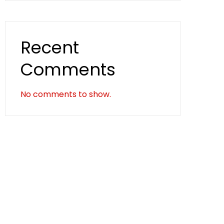
Recent
Comments
No comments to show.