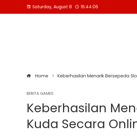
Skip
Saturday, August 8
16:44:06
to
content
Home
Keberhasilan Menarik Bersepeda Slo
BERITA GAMES
Keberhasilan Mena
Kuda Secara Onli