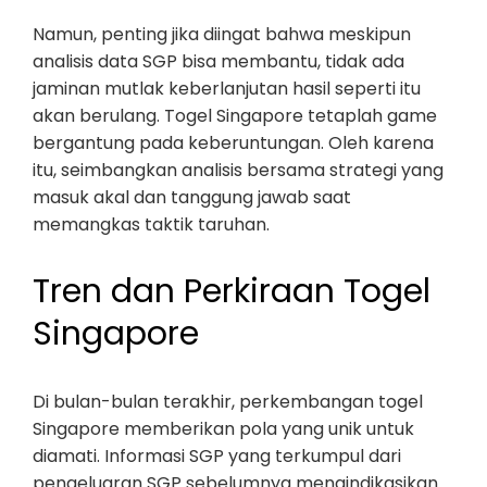
Namun, penting jika diingat bahwa meskipun
analisis data SGP bisa membantu, tidak ada
jaminan mutlak keberlanjutan hasil seperti itu
akan berulang. Togel Singapore tetaplah game
bergantung pada keberuntungan. Oleh karena
itu, seimbangkan analisis bersama strategi yang
masuk akal dan tanggung jawab saat
memangkas taktik taruhan.
Tren dan Perkiraan Togel
Singapore
Di bulan-bulan terakhir, perkembangan togel
Singapore memberikan pola yang unik untuk
diamati. Informasi SGP yang terkumpul dari
pengeluaran SGP sebelumnya mengindikasikan