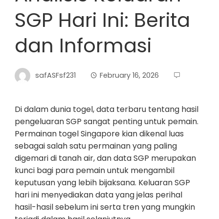
SGP Hari Ini: Berita
dan Informasi
safASFsf231
February 16, 2026
Di dalam dunia togel, data terbaru tentang hasil
pengeluaran SGP sangat penting untuk pemain.
Permainan togel Singapore kian dikenal luas
sebagai salah satu permainan yang paling
digemari di tanah air, dan data SGP merupakan
kunci bagi para pemain untuk mengambil
keputusan yang lebih bijaksana. Keluaran SGP
hari ini menyediakan data yang jelas perihal
hasil-hasil sebelum ini serta tren yang mungkin