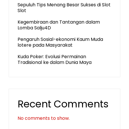
Sepuluh Tips Menang Besar Sukses di Slot
Slot
Kegembiraan dan Tantangan dalam
Lomba Salju4D
Pengaruh Sosial-ekonomi Kaum Muda
lotere pada Masyarakat
Kuda Poker: Evolusi Permainan
Tradisional ke dalam Dunia Maya
Recent Comments
No comments to show.