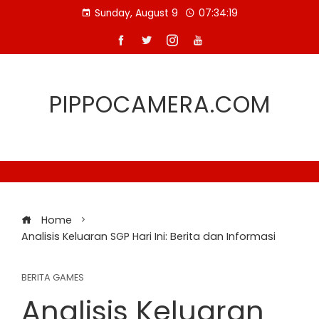
Skip
Sunday, August 9
07:34:19
to
content
PIPPOCAMERA.COM
Home
Analisis Keluaran SGP Hari Ini: Berita dan Informasi
BERITA GAMES
Analisis Keluaran