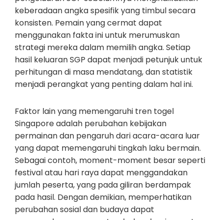
keberadaan angka spesifik yang timbul secara
konsisten. Pemain yang cermat dapat
menggunakan fakta ini untuk merumuskan
strategi mereka dalam memilih angka. Setiap
hasil keluaran SGP dapat menjadi petunjuk untuk
perhitungan di masa mendatang, dan statistik
menjadi perangkat yang penting dalam hal ini.
Faktor lain yang memengaruhi tren togel
Singapore adalah perubahan kebijakan
permainan dan pengaruh dari acara-acara luar
yang dapat memengaruhi tingkah laku bermain.
Sebagai contoh, moment-moment besar seperti
festival atau hari raya dapat menggandakan
jumlah peserta, yang pada giliran berdampak
pada hasil. Dengan demikian, memperhatikan
perubahan sosial dan budaya dapat