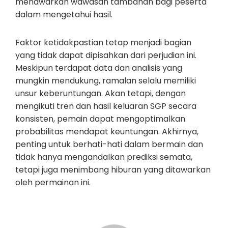
menawarkan wawasan tambahan bagi peserta
dalam mengetahui hasil.
Faktor ketidakpastian tetap menjadi bagian
yang tidak dapat dipisahkan dari perjudian ini.
Meskipun terdapat data dan analisis yang
mungkin mendukung, ramalan selalu memiliki
unsur keberuntungan. Akan tetapi, dengan
mengikuti tren dan hasil keluaran SGP secara
konsisten, pemain dapat mengoptimalkan
probabilitas mendapat keuntungan. Akhirnya,
penting untuk berhati-hati dalam bermain dan
tidak hanya mengandalkan prediksi semata,
tetapi juga menimbang hiburan yang ditawarkan
oleh permainan ini.