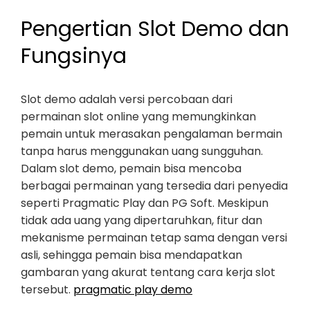
Pengertian Slot Demo dan
Fungsinya
Slot demo adalah versi percobaan dari
permainan slot online yang memungkinkan
pemain untuk merasakan pengalaman bermain
tanpa harus menggunakan uang sungguhan.
Dalam slot demo, pemain bisa mencoba
berbagai permainan yang tersedia dari penyedia
seperti Pragmatic Play dan PG Soft. Meskipun
tidak ada uang yang dipertaruhkan, fitur dan
mekanisme permainan tetap sama dengan versi
asli, sehingga pemain bisa mendapatkan
gambaran yang akurat tentang cara kerja slot
tersebut.
pragmatic play demo