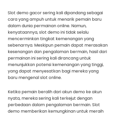
Slot demo gacor sering kali dipandang sebagai
cara yang ampuh untuk menarik pemain baru
dalam dunia permainan online. Namun,
kenyataannya, slot demo ini tidak selalu
mencerminkan tingkat kemenangan yang
sebenarnya. Meskipun pemain dapat merasakan
kesenangan dan pengalaman bermain, hasil dari
permainan ini sering kali dirancang untuk
menunjukkan potensi kemenangan yang tinggi,
yang dapat menyesatkan bagi mereka yang
baru mengenal slot online.
Ketika pemain beralih dari akun demo ke akun
nyata, mereka sering kali terkejut dengan
perbedaan dalam pengalaman bermain. Slot
demo memberikan kemungkinan untuk meraih