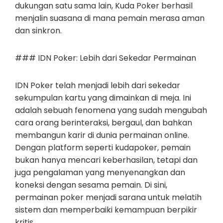
dukungan satu sama lain, Kuda Poker berhasil
menjalin suasana di mana pemain merasa aman
dan sinkron.
### IDN Poker: Lebih dari Sekedar Permainan
IDN Poker telah menjadi lebih dari sekedar
sekumpulan kartu yang dimainkan di meja. Ini
adalah sebuah fenomena yang sudah mengubah
cara orang berinteraksi, bergaul, dan bahkan
membangun karir di dunia permainan online.
Dengan platform seperti kudapoker, pemain
bukan hanya mencari keberhasilan, tetapi dan
juga pengalaman yang menyenangkan dan
koneksi dengan sesama pemain. Di sini,
permainan poker menjadi sarana untuk melatih
sistem dan memperbaiki kemampuan berpikir
kritis.