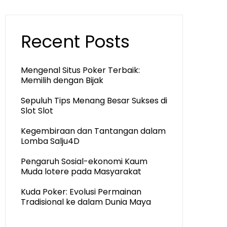
Recent Posts
Mengenal Situs Poker Terbaik:
Memilih dengan Bijak
Sepuluh Tips Menang Besar Sukses di
Slot Slot
Kegembiraan dan Tantangan dalam
Lomba Salju4D
Pengaruh Sosial-ekonomi Kaum
Muda lotere pada Masyarakat
Kuda Poker: Evolusi Permainan
Tradisional ke dalam Dunia Maya