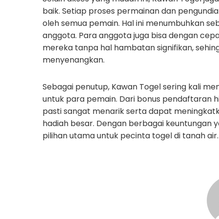
baik. Setiap proses permainan dan pengundian
oleh semua pemain. Hal ini menumbuhkan se
anggota. Para anggota juga bisa dengan cep
mereka tanpa hal hambatan signifikan, seh
menyenangkan.
Sebagai penutup, Kawan Togel sering kali m
untuk para pemain. Dari bonus pendaftaran h
pasti sangat menarik serta dapat meningka
hadiah besar. Dengan berbagai keuntungan ya
pilihan utama untuk pecinta togel di tanah air.