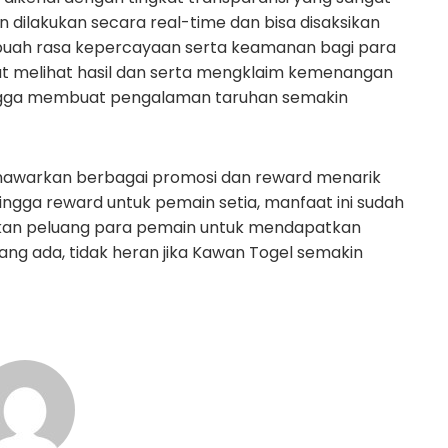
 dilakukan secara real-time dan bisa disaksikan
buah rasa kepercayaan serta keamanan bagi para
at melihat hasil dan serta mengklaim kemenangan
ingga membuat pengalaman taruhan semakin
enawarkan berbagai promosi dan reward menarik
ingga reward untuk pemain setia, manfaat ini sudah
tkan peluang para pemain untuk mendapatkan
ng ada, tidak heran jika Kawan Togel semakin