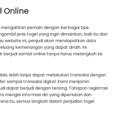
 Online
g mengaitkan pemain dengan berbagai tipe
bil jenis togel yang ingin dimainkan, baik itu dari
au website ini, penjudi akan mendapatkan data
peluang kemenangan yang dapat diraih. Ini
berjudi sambil online tanpa harus melangkah ke
ki, lebih lanjut dapat melakukan transaksi dengan
r sampai transaksi digital. Kami menjamin
di dapat berjudi dengan tenang. Tahapan registrasi
 mengisi informasi diri yang diperlukan dan
ena itu, semua langkah dalam perjudian togel