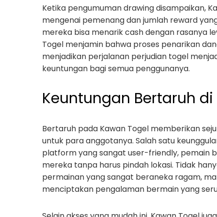
Ketika pengumuman drawing disampaikan, K
mengenai pemenang dan jumlah reward yang d
mereka bisa menarik cash dengan rasanya l
Togel menjamin bahwa proses penarikan dan
menjadikan perjalanan perjudian togel menj
keuntungan bagi semua penggunanya.
Keuntungan Bertaruh di
Bertaruh pada Kawan Togel memberikan sej
untuk para anggotanya. Salah satu keunggul
platform yang sangat user-friendly, pemain 
mereka tanpa harus pindah lokasi. Tidak ha
permainan yang sangat beraneka ragam, maka
menciptakan pengalaman bermain yang seru
Selain akses yang mudah ini, Kawan Togel jug