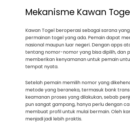
Mekanisme Kawan Togel
Kawan Togel beroperasi sebagai sarana yan
permainan togel yang ada. Pemain dapat mengam
nasional maupun luar negeri. Dengan apps at
tentang nomor-nomor yang bisa dipilih, dan 
memberikan kenyamanan untuk pemain untuk 
tempat nyata.
Setelah pemain memilih nomor yang dikehenda
metode yang beraneka, termasuk bank transfe
keamanan proses yang dilakukan, sebab penju
pun sangat gampang, hanya perlu dengan cara
membuat profil untuk mulai bermain. Oleh kar
menjadi jadi lebih praktis.