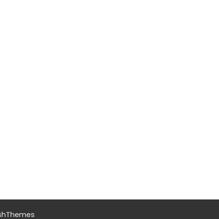
shThemes