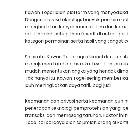
Kawan Togel ialah platform yang menyediaka
Dengan inovasi teknologi, banyak pemain saat 
menghadirkan kenyamanan dalam dan kemu
adalah salah satu pilihan favorit di antara
kategori permainan serta hasil yang sangat c
Selain itu, Kawan Togel juga dikenal dengan 
manajemen taruhan mereka. Lewat antarmuk
mudah menentukan angka yang hendak dimaink
Tak hanya itu, Kawan Togel sering memberika
jauh meningkatkan daya tarik bagi judi.
Keamanan dan privasi serta keamanan pun men
penerapan teknologi pemproteksian yang, 
transaksi dan memasang taruhan. Faktor in
Togel terpercaya oleh sejumlah orang di komun