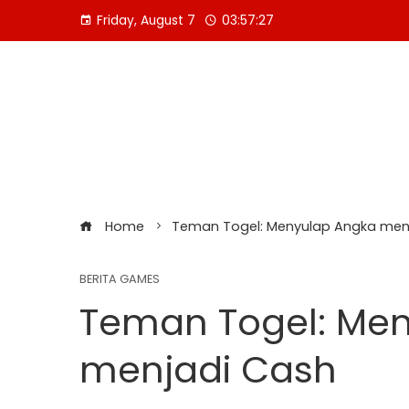
Skip
Friday, August 7
03:57:27
to
content
Home
Teman Togel: Menyulap Angka men
BERITA GAMES
Teman Togel: Me
menjadi Cash