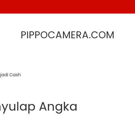
PIPPOCAMERA.COM
jadi Cash
nyulap Angka