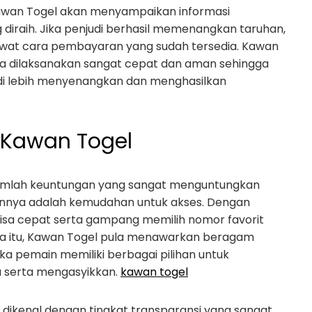
awan Togel akan menyampaikan informasi
iraih. Jika penjudi berhasil memenangkan taruhan,
ewat cara pembayaran yang sudah tersedia. Kawan
a dilaksanakan sangat cepat dan aman sehingga
adi lebih menyenangkan dan menghasilkan
 Kawan Togel
umlah keuntungan yang sangat menguntungkan
annya adalah kemudahan untuk akses. Dengan
bisa cepat serta gampang memilih nomor favorit
nya itu, Kawan Togel pula menawarkan beragam
 pemain memiliki berbagai pilihan untuk
 serta mengasyikkan.
kawan togel
a dikenal dengan tingkat transparansi yang sangat