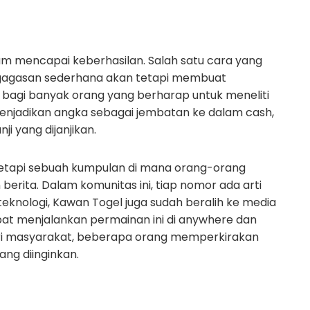
alam mencapai keberhasilan. Salah satu cara yang
 gagasan sederhana akan tetapi membuat
n bagi banyak orang yang berharap untuk meneliti
enjadikan angka sebagai jembatan ke dalam cash,
i yang dijanjikan.
 tetapi sebuah kumpulan di mana orang-orang
rita. Dalam komunitas ini, tiap nomor ada arti
knologi, Kawan Togel juga sudah beralih ke media
at menjalankan permainan ini di anywhere dan
ari masyarakat, beberapa orang memperkirakan
g diinginkan.