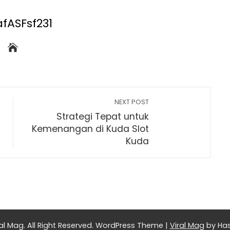
afASFsf231
NEXT POST
Strategi Tepat untuk
Kemenangan di Kuda Slot
Kuda
al Mag. All Right Reserved.
WordPress Theme
|
Viral Mag
by Ha