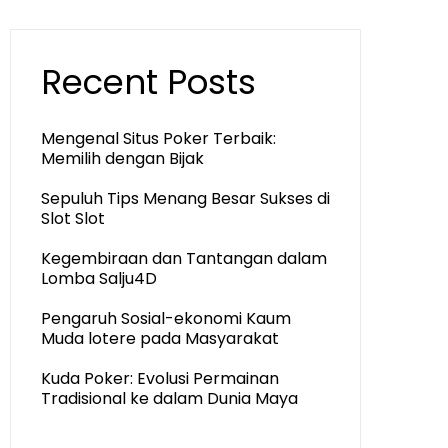
Recent Posts
Mengenal Situs Poker Terbaik:
Memilih dengan Bijak
Sepuluh Tips Menang Besar Sukses di
Slot Slot
Kegembiraan dan Tantangan dalam
Lomba Salju4D
Pengaruh Sosial-ekonomi Kaum
Muda lotere pada Masyarakat
Kuda Poker: Evolusi Permainan
Tradisional ke dalam Dunia Maya