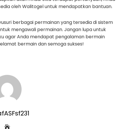
edia oleh Walitogel untuk mendapatkan bantuan.
yusuri berbagai permainan yang tersedia di sistem
 untuk mengawali permainan. Jangan lupa untuk
laku agar Anda mendapat pengalaman bermain
 Selamat bermain dan semoga sukses!
afASFsf231