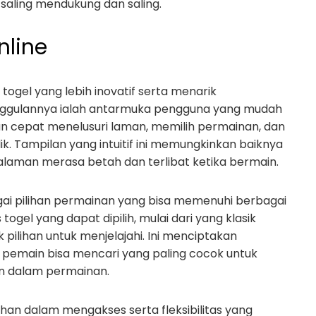
aling mendukung dan saling.
nline
ogel yang lebih inovatif serta menarik
unggulannya ialah antarmuka pengguna yang mudah
n cepat menelusuri laman, memilih permainan, dan
. Tampilan yang intuitif ini memungkinkan baiknya
aman merasa betah dan terlibat ketika bermain.
gai pilihan permainan yang bisa memenuhi berbagai
gel yang dapat dipilih, mulai dari yang klasik
ilihan untuk menjelajahi. Ini menciptakan
a pemain bisa mencari yang paling cocok untuk
n dalam permainan.
han dalam mengakses serta fleksibilitas yang