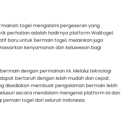
rmainan togel mengalami pergeseran yang
arik perhatian adalah hadirnya platform Walitogel.
if baru untuk bermain togel, melainkan juga
enawarkan kenyamanan dan keluwesan bagi
bermain dengan permainan ini. Melalui teknologi
n dapat bertaruh dengan lebih mudah dan cepat.
ang disediakan membuat pengalaman bermain lebih
elusuri secara mendalam mengenai platform ini dan
i pemain togel dari seluruh Indonesia.