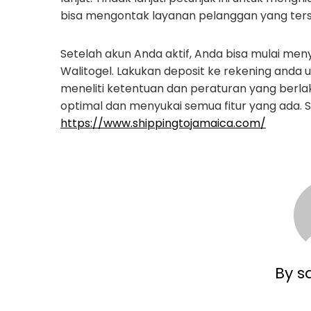
bisa mengontak layanan pelanggan yang ters
Setelah akun Anda aktif, Anda bisa mulai men
Walitogel. Lakukan deposit ke rekening anda
meneliti ketentuan dan peraturan yang ber
optimal dan menyukai semua fitur yang ada.
https://www.shippingtojamaica.com/
By s