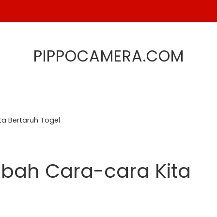
PIPPOCAMERA.COM
ta Bertaruh Togel
ubah Cara-cara Kita