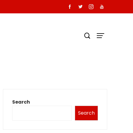
Search
Search