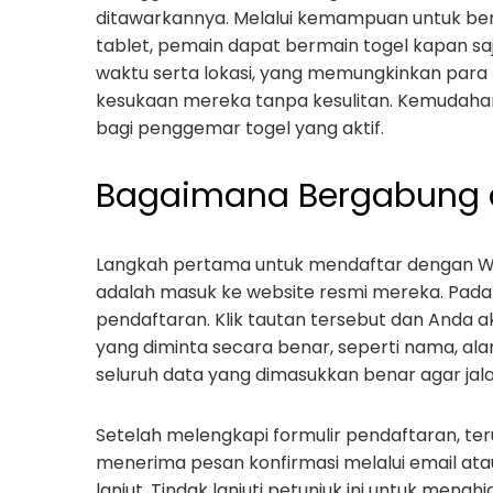
ditawarkannya. Melalui kemampuan untuk ber
tablet, pemain dapat bermain togel kapan saj
waktu serta lokasi, yang memungkinkan par
kesukaan mereka tanpa kesulitan. Kemudahan 
bagi penggemar togel yang aktif.
Bagaimana Bergabung 
Langkah pertama untuk mendaftar dengan Wal
adalah masuk ke website resmi mereka. Pad
pendaftaran. Klik tautan tersebut dan Anda a
yang diminta secara benar, seperti nama, alam
seluruh data yang dimasukkan benar agar jala
Setelah melengkapi formulir pendaftaran, t
menerima pesan konfirmasi melalui email atau 
lanjut. Tindak lanjuti petunjuk ini untuk men