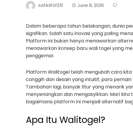
safASFsf231
June 8, 2026
Dalam beberapa tahun belakangan, dunia pe
signifikan. Salah satu inovasi yang paling men
Platform ini bukan hanya menawarkan alternat
menawarkan konsep baru wali togel yang m
penggemar.
Platform Walitogel telah mengubah cara kita 
canggih dan desain yang intuitif, para pemai
Tambahan lagi, banyak fitur yang menarik y
menyenangkan dan mengasyikkan. Mari kita t
bagaimana platform ini menjadi alternatif bag
Apa Itu Walitogel?