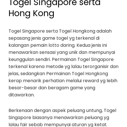
Togel Singapore serta
Hong Kong
Togel Singapore serta Togel Hongkong adalah
sepasang jenis game togel yg terkenal di
kalangan pemain lotto daring. Kedua jenis ini
menawarkan sensasi yang unik dan mempunyai
keunggulan sendiri. Permainan Togel Singapore
terkenal karena metode yg lalau terorganisir dan
jelas, sedangkan Permainan Togel Hongkong
kerap menarik perhatian melalui reward yg lebih
besar-besar dan beragam game yang
ditawarkan.
Berkenaan dengan aspek peluang untung, Togel
Singapore biasanya menawarkan peluang yg
lalau fair sebab mempunyai aturan yg ketat.