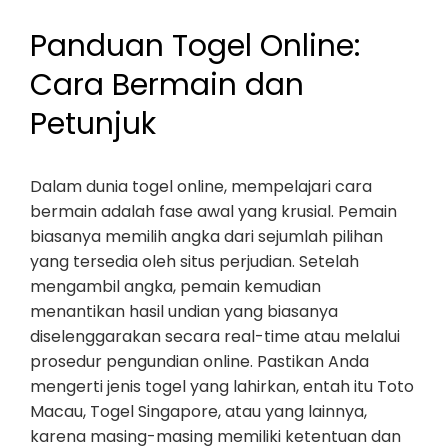
Panduan Togel Online:
Cara Bermain dan
Petunjuk
Dalam dunia togel online, mempelajari cara
bermain adalah fase awal yang krusial. Pemain
biasanya memilih angka dari sejumlah pilihan
yang tersedia oleh situs perjudian. Setelah
mengambil angka, pemain kemudian
menantikan hasil undian yang biasanya
diselenggarakan secara real-time atau melalui
prosedur pengundian online. Pastikan Anda
mengerti jenis togel yang lahirkan, entah itu Toto
Macau, Togel Singapore, atau yang lainnya,
karena masing-masing memiliki ketentuan dan