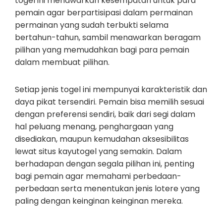
togel ini menawarkan kesempatan untuk para
pemain agar berpartisipasi dalam permainan
permainan yang sudah terbukti selama
bertahun-tahun, sambil menawarkan beragam
pilihan yang memudahkan bagi para pemain
dalam membuat pilihan.
Setiap jenis togel ini mempunyai karakteristik dan
daya pikat tersendiri. Pemain bisa memilih sesuai
dengan preferensi sendiri, baik dari segi dalam
hal peluang menang, penghargaan yang
disediakan, maupun kemudahan aksesibilitas
lewat situs kayutogel yang semakin. Dalam
berhadapan dengan segala pilihan ini, penting
bagi pemain agar memahami perbedaan-
perbedaan serta menentukan jenis lotere yang
paling dengan keinginan keinginan mereka.