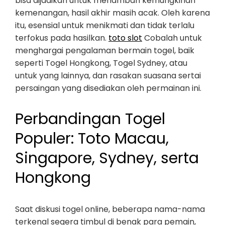
bisa dijadikan untuk menambah kemungkinan
kemenangan, hasil akhir masih acak. Oleh karena
itu, esensial untuk menikmati dan tidak terlalu
terfokus pada hasilkan.
toto slot
Cobalah untuk
menghargai pengalaman bermain togel, baik
seperti Togel Hongkong, Togel Sydney, atau
untuk yang lainnya, dan rasakan suasana sertai
persaingan yang disediakan oleh permainan ini.
Perbandingan Togel
Populer: Toto Macau,
Singapore, Sydney, serta
Hongkong
Saat diskusi togel online, beberapa nama-nama
terkenal segera timbul di benak para pemain,