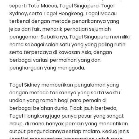
seperti Toto Macau, Togel Singapura, Togel
Sydney, serta Togel Hongkong. Togel Macau
terkenal dengan metode penarikannya yang
jelas dan fair, menarik perhatian sejumlah
penggemar. Sebaliknya, Togel Singapura memiliki
nama sebagai salah satu yang yang paling rutin
serta terpercaya di kawasan Asia, dengan
berbagai variasi permainan yang dan
penghargaan yang menggoda.
Togel Sidney memberikan pengalaman yang
dengan metode tarikannya yang serta waktu
undian yang ramah bagi para pemain di
berbagai belahan dunia. Tidak jauh berbeda,
Togel Hongkong juga punya pasar yang sangat
hidup, di mana banyak pemain yang menantikan
output pengundiannya setiap malam. Kedua jenis