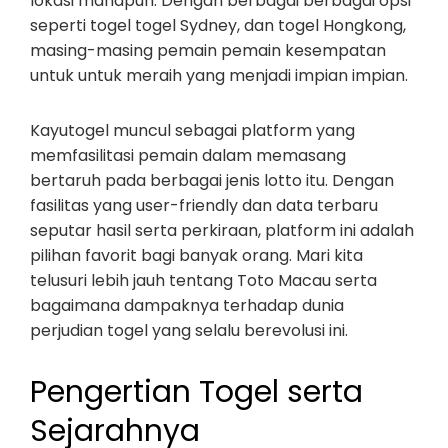
lokasi manapun. Dengan berbagai berbagai opsi
seperti togel togel Sydney, dan togel Hongkong,
masing-masing pemain pemain kesempatan
untuk untuk meraih yang menjadi impian impian.
Kayutogel muncul sebagai platform yang
memfasilitasi pemain dalam memasang
bertaruh pada berbagai jenis lotto itu. Dengan
fasilitas yang user-friendly dan data terbaru
seputar hasil serta perkiraan, platform ini adalah
pilihan favorit bagi banyak orang. Mari kita
telusuri lebih jauh tentang Toto Macau serta
bagaimana dampaknya terhadap dunia
perjudian togel yang selalu berevolusi ini.
Pengertian Togel serta
Sejarahnya