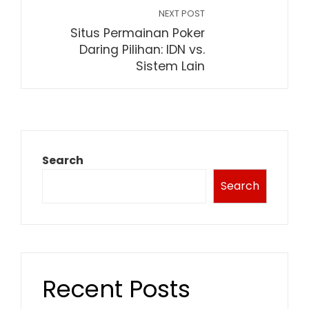
NEXT POST
Situs Permainan Poker
Daring Pilihan: IDN vs.
Sistem Lain
Search
Search
Recent Posts