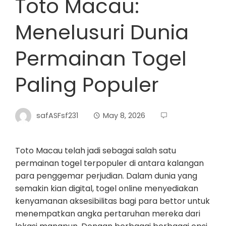
Toto Macau:
Menelusuri Dunia
Permainan Togel
Paling Populer
safASFsf231
May 8, 2026
Toto Macau telah jadi sebagai salah satu
permainan togel terpopuler di antara kalangan
para penggemar perjudian. Dalam dunia yang
semakin kian digital, togel online menyediakan
kenyamanan aksesibilitas bagi para bettor untuk
menempatkan angka pertaruhan mereka dari