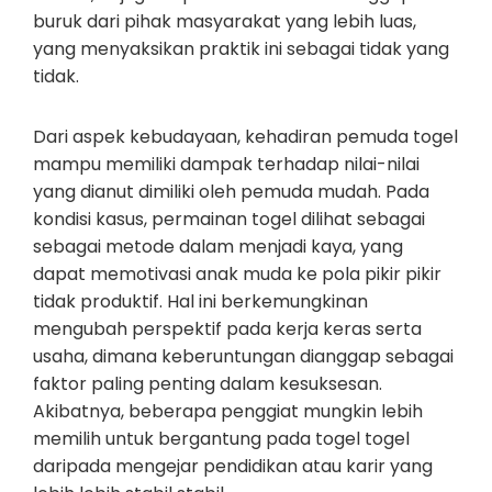
buruk dari pihak masyarakat yang lebih luas,
yang menyaksikan praktik ini sebagai tidak yang
tidak.
Dari aspek kebudayaan, kehadiran pemuda togel
mampu memiliki dampak terhadap nilai-nilai
yang dianut dimiliki oleh pemuda mudah. Pada
kondisi kasus, permainan togel dilihat sebagai
sebagai metode dalam menjadi kaya, yang
dapat memotivasi anak muda ke pola pikir pikir
tidak produktif. Hal ini berkemungkinan
mengubah perspektif pada kerja keras serta
usaha, dimana keberuntungan dianggap sebagai
faktor paling penting dalam kesuksesan.
Akibatnya, beberapa penggiat mungkin lebih
memilih untuk bergantung pada togel togel
daripada mengejar pendidikan atau karir yang