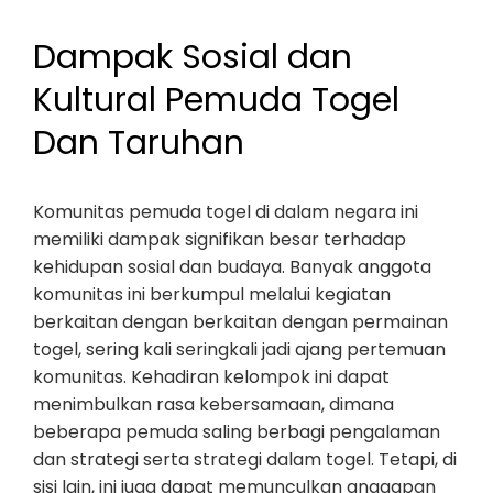
Dampak Sosial dan
Kultural Pemuda Togel
Dan Taruhan
Komunitas pemuda togel di dalam negara ini
memiliki dampak signifikan besar terhadap
kehidupan sosial dan budaya. Banyak anggota
komunitas ini berkumpul melalui kegiatan
berkaitan dengan berkaitan dengan permainan
togel, sering kali seringkali jadi ajang pertemuan
komunitas. Kehadiran kelompok ini dapat
menimbulkan rasa kebersamaan, dimana
beberapa pemuda saling berbagi pengalaman
dan strategi serta strategi dalam togel. Tetapi, di
sisi lain, ini juga dapat memunculkan anggapan