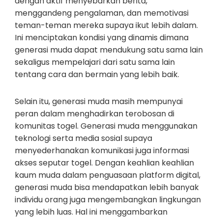
dengan aktif menyebarkan berita,
menggandeng pengalaman, dan memotivasi
teman-teman mereka supaya ikut lebih dalam.
Ini menciptakan kondisi yang dinamis dimana
generasi muda dapat mendukung satu sama lain
sekaligus mempelajari dari satu sama lain
tentang cara dan bermain yang lebih baik.
Selain itu, generasi muda masih mempunyai
peran dalam menghadirkan terobosan di
komunitas togel. Generasi muda menggunakan
teknologi serta media sosial supaya
menyederhanakan komunikasi juga informasi
akses seputar togel. Dengan keahlian keahlian
kaum muda dalam penguasaan platform digital,
generasi muda bisa mendapatkan lebih banyak
individu orang juga mengembangkan lingkungan
yang lebih luas. Hal ini menggambarkan