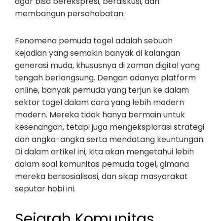
agar bisa berekspresi, berdiskusi, dan
membangun persahabatan.
Fenomena pemuda togel adalah sebuah
kejadian yang semakin banyak di kalangan
generasi muda, khususnya di zaman digital yang
tengah berlangsung. Dengan adanya platform
online, banyak pemuda yang terjun ke dalam
sektor togel dalam cara yang lebih modern
modern. Mereka tidak hanya bermain untuk
kesenangan, tetapi juga mengeksplorasi strategi
dan angka-angka serta mendatang keuntungan.
Di dalam artikel ini, kita akan mengetahui lebih
dalam soal komunitas pemuda togel, gimana
mereka bersosialisasi, dan sikap masyarakat
seputar hobi ini.
Sejarah Komunitas