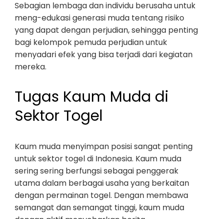
Sebagian lembaga dan individu berusaha untuk
meng-edukasi generasi muda tentang risiko
yang dapat dengan perjudian, sehingga penting
bagi kelompok pemuda perjudian untuk
menyadari efek yang bisa terjadi dari kegiatan
mereka.
Tugas Kaum Muda di
Sektor Togel
Kaum muda menyimpan posisi sangat penting
untuk sektor togel di Indonesia. Kaum muda
sering sering berfungsi sebagai penggerak
utama dalam berbagai usaha yang berkaitan
dengan permainan togel. Dengan membawa
semangat dan semangat tinggi, kaum muda