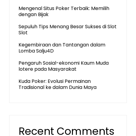
Mengenal Situs Poker Terbaik: Memilih
dengan Bijak
Sepuluh Tips Menang Besar Sukses di Slot
Slot
Kegembiraan dan Tantangan dalam
Lomba Salju4D
Pengaruh Sosial-ekonomi Kaum Muda
lotere pada Masyarakat
Kuda Poker: Evolusi Permainan
Tradisional ke dalam Dunia Maya
Recent Comments