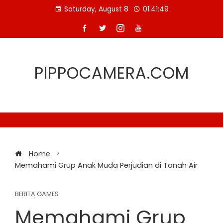
Skip
Saturday, August 8
01:41:50
to
content
PIPPOCAMERA.COM
Home
Memahami Grup Anak Muda Perjudian di Tanah Air
BERITA GAMES
Memahami Grup