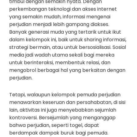
timbul dengan semakin nyata. Dengan
perkembangan teknologi dan akses internet
yang semakin mudah, informasi mengenai
perjudian menjadi lebih gampang diakses.
Banyak generasi muda yang tertarik untuk ikut
dalam kelompok ini, baik untuk sharing informasi,
strategi bermain, atau untuk bersosialisasi. Sosial
media jadi wadah utama sekali bagi mereka
untuk berinteraksi, membentuk relasi, dan
mengobrol berbagai hal yang berkaitan dengan
perjudian.
Tetapi, walaupun kelompok pemuda perjudian
menawarkan keseruan dan persahabatan, di sisi
lain, aktivitas ini juga menyebabkan sejumlah
kontroversi. Bersejumlah yang menganggap
bahwa perjudian, seperti togel, dapat
berdampak dampak buruk bagi pemuda.