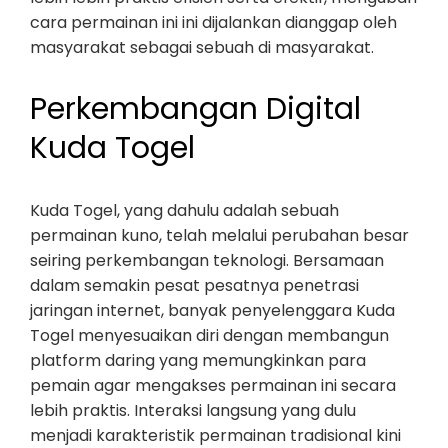
cara permainan ini ini dijalankan dianggap oleh
masyarakat sebagai sebuah di masyarakat.
Perkembangan Digital
Kuda Togel
Kuda Togel, yang dahulu adalah sebuah
permainan kuno, telah melalui perubahan besar
seiring perkembangan teknologi. Bersamaan
dalam semakin pesat pesatnya penetrasi
jaringan internet, banyak penyelenggara Kuda
Togel menyesuaikan diri dengan membangun
platform daring yang memungkinkan para
pemain agar mengakses permainan ini secara
lebih praktis. Interaksi langsung yang dulu
menjadi karakteristik permainan tradisional kini