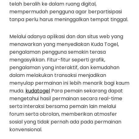
telah beralih ke dalam ruang digital,
mempermudah pengguna agar berpartisipasi
tanpa perlu harus meninggalkan tempat tinggal.
Melalui adanya aplikasi dan dan situs web yang
menawarkan yang menyediakan Kuda Togel,
pengalaman pengguna semakin terasa
mengasyikkan. Fitur-fitur seperti grafik,
pengalaman yang interaktif, dan kemudahan
dalam melakukan transaksi menjadikan
menyulap permainan ini lebih menarik bagi kaum
muda.
kudatogel
Para pemain sekarang dapat
mengetahui hasil permainan secara real-time
serta interaksi bersama pemain lain melalui
forum serta obrolan, memberikan atmosfer
sosial yang tidak pernah ada pada permainan
konvensional.