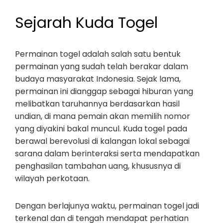
Sejarah Kuda Togel
Permainan togel adalah salah satu bentuk
permainan yang sudah telah berakar dalam
budaya masyarakat Indonesia. Sejak lama,
permainan ini dianggap sebagai hiburan yang
melibatkan taruhannya berdasarkan hasil
undian, di mana pemain akan memilih nomor
yang diyakini bakal muncul. Kuda togel pada
berawal berevolusi di kalangan lokal sebagai
sarana dalam berinteraksi serta mendapatkan
penghasilan tambahan uang, khususnya di
wilayah perkotaan.
Dengan berlajunya waktu, permainan togel jadi
terkenal dan di tengah mendapat perhatian