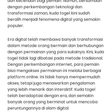
dan keceriaan bagi pemain. Namun, bersamaan
dengan perkembangan teknologi dan
transformasi zaman, kuda togel kini sudah
beralih menjadi fenomena digital yang semakin
populer.
Era digital telah membawa banyak transformasi
dalam metode orang bermain dan berhubungan
dengan permainan yang para sukainya. Kini, kuda
togel tidak lagi dibatasi pada metode tradisional.
Dengan perkembangan internet, para pemain
bisa mengakses permainan ini melalui berbagai
platform online. Ini tidak hanya mempermudah
akses, tetapi juga menawarkan pengalaman
yang lebih menarik dan interaktif. Kuda togel
telah beradaptasi dengan era, dan semakin
banyak orang yang berminat untuk mencoba
peruntungannya di alam digital.