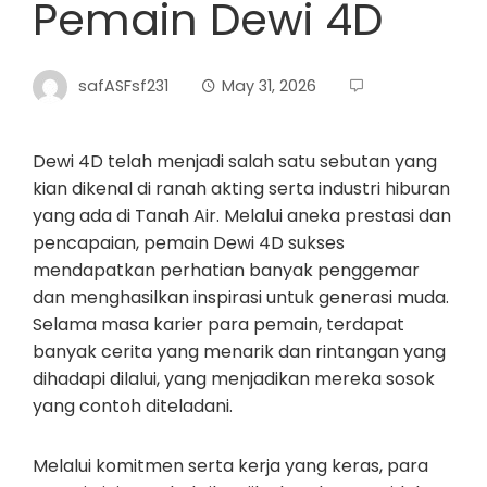
Pemain Dewi 4D
safASFsf231
May 31, 2026
Dewi 4D telah menjadi salah satu sebutan yang
kian dikenal di ranah akting serta industri hiburan
yang ada di Tanah Air. Melalui aneka prestasi dan
pencapaian, pemain Dewi 4D sukses
mendapatkan perhatian banyak penggemar
dan menghasilkan inspirasi untuk generasi muda.
Selama masa karier para pemain, terdapat
banyak cerita yang menarik dan rintangan yang
dihadapi dilalui, yang menjadikan mereka sosok
yang contoh diteladani.
Melalui komitmen serta kerja yang keras, para