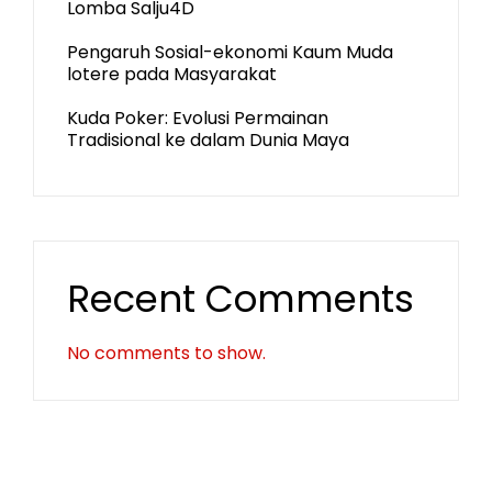
Lomba Salju4D
Pengaruh Sosial-ekonomi Kaum Muda
lotere pada Masyarakat
Kuda Poker: Evolusi Permainan
Tradisional ke dalam Dunia Maya
Recent Comments
No comments to show.