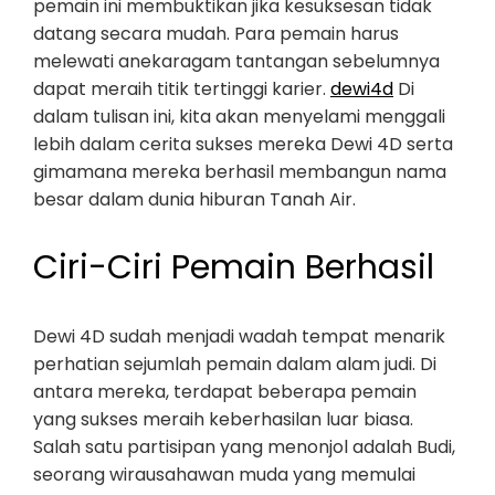
pemain ini membuktikan jika kesuksesan tidak
datang secara mudah. Para pemain harus
melewati anekaragam tantangan sebelumnya
dapat meraih titik tertinggi karier.
dewi4d
Di
dalam tulisan ini, kita akan menyelami menggali
lebih dalam cerita sukses mereka Dewi 4D serta
gimamana mereka berhasil membangun nama
besar dalam dunia hiburan Tanah Air.
Ciri-Ciri Pemain Berhasil
Dewi 4D sudah menjadi wadah tempat menarik
perhatian sejumlah pemain dalam alam judi. Di
antara mereka, terdapat beberapa pemain
yang sukses meraih keberhasilan luar biasa.
Salah satu partisipan yang menonjol adalah Budi,
seorang wirausahawan muda yang memulai