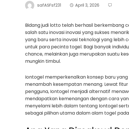
safASFsf231
April 3, 2026
Bidang judi lotto telah berhasil berkembang 
salah satu inovasi inovasi yang sukses menar
yang baru serta inovasi teknologi yang lebi
untuk para pecinta togel. Bagi banyak indivi
chance, melainkan juga merupakan suatu ke
mungkin timbul.
Iontogel memperkenalkan konsep baru yang
menambah kesempatan menang. Lewat fitur ya
pengguna, Iontogel menjadi alternatif mena
mendapatkan kemenangan dengan cara yang le
menyelami lebih dalam tentang Iontogel ser
sebagai pilihan utama dalam alam togel pada 