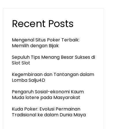
Recent Posts
Mengenal Situs Poker Terbaik:
Memilih dengan Bijak
Sepuluh Tips Menang Besar Sukses di
Slot Slot
Kegembiraan dan Tantangan dalam
Lomba Salju4D
Pengaruh Sosial-ekonomi Kaum
Muda lotere pada Masyarakat
Kuda Poker: Evolusi Permainan
Tradisional ke dalam Dunia Maya