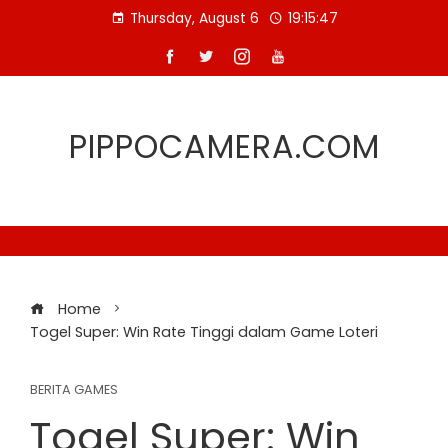
Skip
Thursday, August 6
19:15:48
to
content
PIPPOCAMERA.COM
Home
Togel Super: Win Rate Tinggi dalam Game Loteri
BERITA GAMES
Togel Super: Win