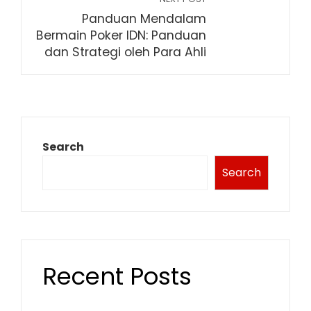
Panduan Mendalam
Bermain Poker IDN: Panduan
dan Strategi oleh Para Ahli
Search
Search
Recent Posts