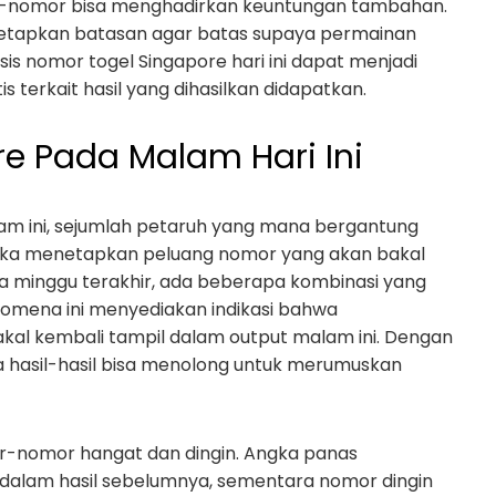
-nomor bisa menghadirkan keuntungan tambahan.
 tetapkan batasan agar batas supaya permainan
s nomor togel Singapore hari ini dapat menjadi
is terkait hasil yang dihasilkan didapatkan.
e Pada Malam Hari Ini
lam ini, sejumlah petaruh yang mana bergantung
ngka menetapkan peluang nomor yang akan bakal
a minggu terakhir, ada beberapa kombinasi yang
enomena ini menyediakan indikasi bahwa
al kembali tampil dalam output malam ini. Dengan
da hasil-hasil bisa menolong untuk merumuskan
or-nomor hangat dan dingin. Angka panas
alam hasil sebelumnya, sementara nomor dingin