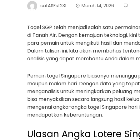
safASFsf231
March 14, 2026
Togel SGP telah menjadi salah satu permaina
di Tanah Air. Dengan kemajuan teknologi, kin
para pemain untuk mengikuti hasil dan mend
Dalam tulisan ini, kita akan membahas tentang
analisis yang dapat membantu Anda dalam me
Pemain togel Singapore biasanya menunggu pe
maupun malam hari. Dengan data yang tepat
menganalisis untuk meningkatkan peluang men
bisa menyaksikan secara langsung hasil keluar
mengenai angka-angka togel Singapore hari i
mendapatkan keberuntungan.
Ulasan Angka Lotere Sin