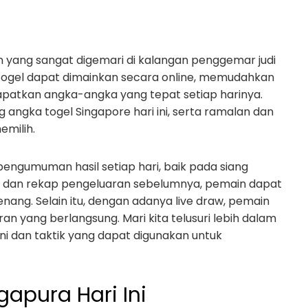
n yang sangat digemari di kalangan penggemar judi
i togel dapat dimainkan secara online, memudahkan
apatkan angka-angka yang tepat setiap harinya.
 angka togel Singapore hari ini, serta ramalan dan
milih.
ngumuman hasil setiap hari, baik pada siang
 dan rekap pengeluaran sebelumnya, pemain dapat
ang. Selain itu, dengan adanya live draw, pemain
an yang berlangsung. Mari kita telusuri lebih dalam
ni dan taktik yang dapat digunakan untuk
gapura Hari Ini