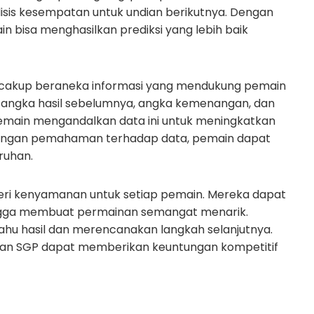
sis kesempatan untuk undian berikutnya. Dengan
n bisa menghasilkan prediksi yang lebih baik
mencakup beraneka informasi yang mendukung pemain
a-angka hasil sebelumnya, angka kemenangan, dan
pemain mengandalkan data ini untuk meningkatkan
Dengan pemahaman terhadap data, pemain dapat
ruhan.
eri kenyamanan untuk setiap pemain. Mereka dapat
ingga membuat permainan semangat menarik.
ahu hasil dan merencanakan langkah selanjutnya.
uaran SGP dapat memberikan keuntungan kompetitif