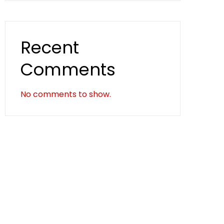
Recent
Comments
No comments to show.