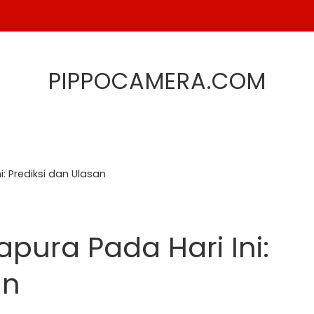
PIPPOCAMERA.COM
: Prediksi dan Ulasan
pura Pada Hari Ini:
an