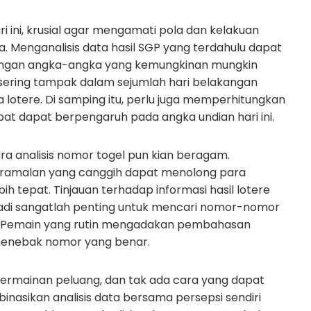
i ini, krusial agar mengamati pola dan kelakuan
ya. Menganalisis data hasil SGP yang terdahulu dapat
engan angka-angka yang kemungkinan mungkin
sering tampak dalam sejumlah hari belakangan
 lotere. Di samping itu, perlu juga memperhitungkan
apat dapat berpengaruh pada angka undian hari ini.
 analisis nomor togel pun kian beragam.
eramalan yang canggih dapat menolong para
h tepat. Tinjauan terhadap informasi hasil lotere
adi sangatlah penting untuk mencari nomor-nomor
. Pemain yang rutin mengadakan pembahasan
 menebak nomor yang benar.
permainan peluang, dan tak ada cara yang dapat
nasikan analisis data bersama persepsi sendiri