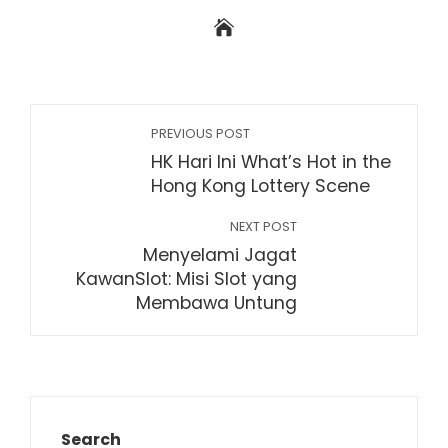
PREVIOUS POST
HK Hari Ini What’s Hot in the
Hong Kong Lottery Scene
NEXT POST
Menyelami Jagat
KawanSlot: Misi Slot yang
Membawa Untung
Search