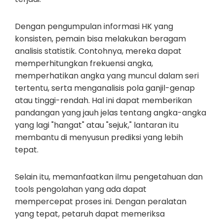
Dengan pengumpulan informasi HK yang
konsisten, pemain bisa melakukan beragam
analisis statistik. Contohnya, mereka dapat
memperhitungkan frekuensi angka,
memperhatikan angka yang muncul dalam seri
tertentu, serta menganalisis pola ganjil-genap
atau tinggi-rendah. Hal ini dapat memberikan
pandangan yang jauh jelas tentang angka-angka
yang lagi "hangat" atau "sejuk," lantaran itu
membantu di menyusun prediksi yang lebih
tepat.
Selain itu, memanfaatkan ilmu pengetahuan dan
tools pengolahan yang ada dapat
mempercepat proses ini. Dengan peralatan
yang tepat, petaruh dapat memeriksa