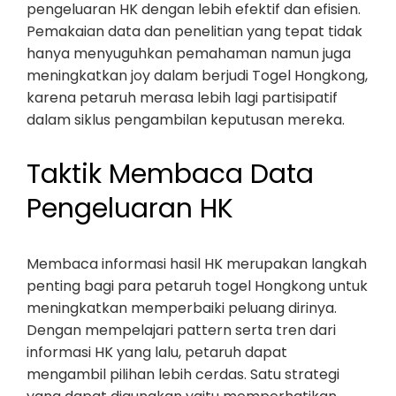
pengeluaran HK dengan lebih efektif dan efisien.
Pemakaian data dan penelitian yang tepat tidak
hanya menyuguhkan pemahaman namun juga
meningkatkan joy dalam berjudi Togel Hongkong,
karena petaruh merasa lebih lagi partisipatif
dalam siklus pengambilan keputusan mereka.
Taktik Membaca Data
Pengeluaran HK
Membaca informasi hasil HK merupakan langkah
penting bagi para petaruh togel Hongkong untuk
meningkatkan memperbaiki peluang dirinya.
Dengan mempelajari pattern serta tren dari
informasi HK yang lalu, petaruh dapat
mengambil pilihan lebih cerdas. Satu strategi