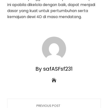
ini apabila dikelola dengan baik, dapat menjadi
dasar yang kuat untuk pertumbuhan serta
kemajuan dewi 4D di masa mendatang.
By safASFsf231
PREVIOUS POST