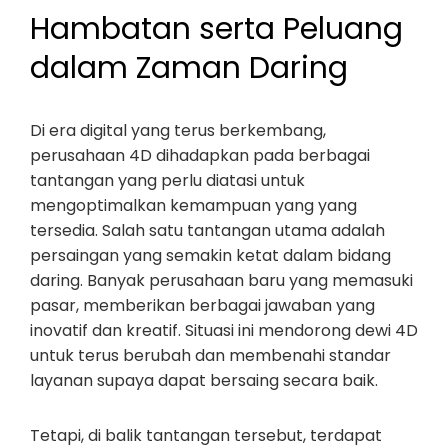
Hambatan serta Peluang
dalam Zaman Daring
Di era digital yang terus berkembang,
perusahaan 4D dihadapkan pada berbagai
tantangan yang perlu diatasi untuk
mengoptimalkan kemampuan yang yang
tersedia. Salah satu tantangan utama adalah
persaingan yang semakin ketat dalam bidang
daring. Banyak perusahaan baru yang memasuki
pasar, memberikan berbagai jawaban yang
inovatif dan kreatif. Situasi ini mendorong dewi 4D
untuk terus berubah dan membenahi standar
layanan supaya dapat bersaing secara baik.
Tetapi, di balik tantangan tersebut, terdapat