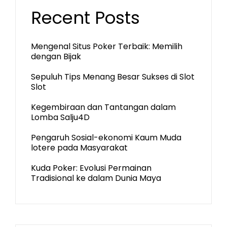
Recent Posts
Mengenal Situs Poker Terbaik: Memilih
dengan Bijak
Sepuluh Tips Menang Besar Sukses di Slot
Slot
Kegembiraan dan Tantangan dalam
Lomba Salju4D
Pengaruh Sosial-ekonomi Kaum Muda
lotere pada Masyarakat
Kuda Poker: Evolusi Permainan
Tradisional ke dalam Dunia Maya