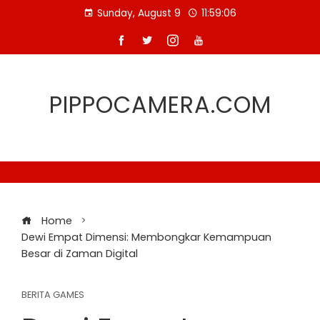
Skip
Sunday, August 9
11:59:06
to
content
PIPPOCAMERA.COM
Home
Dewi Empat Dimensi: Membongkar Kemampuan
Besar di Zaman Digital
BERITA GAMES