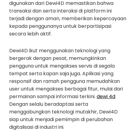
digunakan dari Dewi4D memastikan bahwa
transaksi dan serta interaksi di platform ini
terjadi dengan aman, memberikan kepercayaan
kepada penggunanya untuk berpartisipasi
secara lebih aktif.
Dewi4D ikut menggunakan teknologi yang
bergerak dengan pesat, memungkinkan
pengguna untuk mengakses servis di segala
tempat serta kapan saja juga. Aplikasi yang
responsif dan ramah pengguna memudahkan
user untuk mengakses berbagai fitur, mulai dari
permainan sampai informasi terkini.
dewi 4d
Dengan selalu beradaptasi serta
menggabungkan teknologi mutakhir, Dewi4D
siap untuk menjadi pemimpin di perubahan
digitalisasi di industri ini.