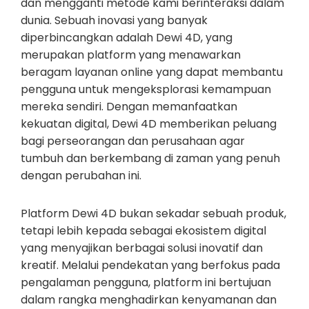
dan mengganti metode kami berinteraksi dalam
dunia. Sebuah inovasi yang banyak
diperbincangkan adalah Dewi 4D, yang
merupakan platform yang menawarkan
beragam layanan online yang dapat membantu
pengguna untuk mengeksplorasi kemampuan
mereka sendiri. Dengan memanfaatkan
kekuatan digital, Dewi 4D memberikan peluang
bagi perseorangan dan perusahaan agar
tumbuh dan berkembang di zaman yang penuh
dengan perubahan ini.
Platform Dewi 4D bukan sekadar sebuah produk,
tetapi lebih kepada sebagai ekosistem digital
yang menyajikan berbagai solusi inovatif dan
kreatif. Melalui pendekatan yang berfokus pada
pengalaman pengguna, platform ini bertujuan
dalam rangka menghadirkan kenyamanan dan