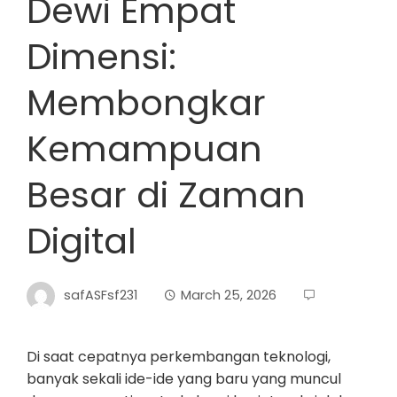
Dewi Empat
Dimensi:
Membongkar
Kemampuan
Besar di Zaman
Digital
safASFsf231
March 25, 2026
Di saat cepatnya perkembangan teknologi,
banyak sekali ide-ide yang baru yang muncul