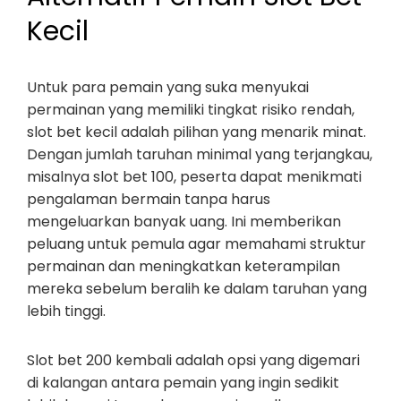
Kecil
Untuk para pemain yang suka menyukai
permainan yang memiliki tingkat risiko rendah,
slot bet kecil adalah pilihan yang menarik minat.
Dengan jumlah taruhan minimal yang terjangkau,
misalnya slot bet 100, peserta dapat menikmati
pengalaman bermain tanpa harus
mengeluarkan banyak uang. Ini memberikan
peluang untuk pemula agar memahami struktur
permainan dan meningkatkan keterampilan
mereka sebelum beralih ke dalam taruhan yang
lebih tinggi.
Slot bet 200 kembali adalah opsi yang digemari
di kalangan antara pemain yang ingin sedikit