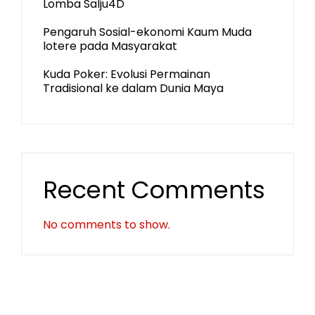
Lomba Salju4D
Pengaruh Sosial-ekonomi Kaum Muda
lotere pada Masyarakat
Kuda Poker: Evolusi Permainan
Tradisional ke dalam Dunia Maya
Recent Comments
No comments to show.