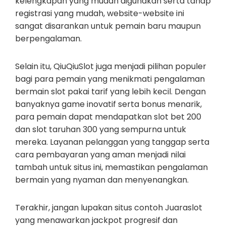
kelengkapan yang mudah digunakan serta tahap
registrasi yang mudah, website-website ini
sangat disarankan untuk pemain baru maupun
berpengalaman.
Selain itu, QiuQiuSlot juga menjadi pilihan populer
bagi para pemain yang menikmati pengalaman
bermain slot pakai tarif yang lebih kecil. Dengan
banyaknya game inovatif serta bonus menarik,
para pemain dapat mendapatkan slot bet 200
dan slot taruhan 300 yang sempurna untuk
mereka. Layanan pelanggan yang tanggap serta
cara pembayaran yang aman menjadi nilai
tambah untuk situs ini, memastikan pengalaman
bermain yang nyaman dan menyenangkan.
Terakhir, jangan lupakan situs contoh Juaraslot
yang menawarkan jackpot progresif dan