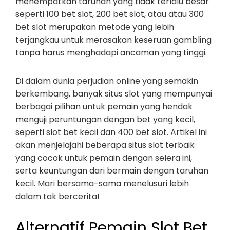
menempatkan taruhan yang tidak terlalu besar
seperti 100 bet slot, 200 bet slot, atau atau 300
bet slot merupakan metode yang lebih
terjangkau untuk merasakan keseruan gambling
tanpa harus menghadapi ancaman yang tinggi.
Di dalam dunia perjudian online yang semakin
berkembang, banyak situs slot yang mempunyai
berbagai pilihan untuk pemain yang hendak
menguji peruntungan dengan bet yang kecil,
seperti slot bet kecil dan 400 bet slot. Artikel ini
akan menjelajahi beberapa situs slot terbaik
yang cocok untuk pemain dengan selera ini,
serta keuntungan dari bermain dengan taruhan
kecil. Mari bersama-sama menelusuri lebih
dalam tak bercerita!
Alternatif Pemain Slot Bet