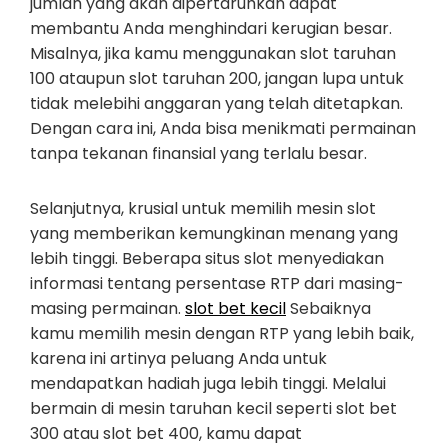
jumlah yang akan dipertaruhkan dapat
membantu Anda menghindari kerugian besar.
Misalnya, jika kamu menggunakan slot taruhan
100 ataupun slot taruhan 200, jangan lupa untuk
tidak melebihi anggaran yang telah ditetapkan.
Dengan cara ini, Anda bisa menikmati permainan
tanpa tekanan finansial yang terlalu besar.
Selanjutnya, krusial untuk memilih mesin slot
yang memberikan kemungkinan menang yang
lebih tinggi. Beberapa situs slot menyediakan
informasi tentang persentase RTP dari masing-
masing permainan.
slot bet kecil
Sebaiknya
kamu memilih mesin dengan RTP yang lebih baik,
karena ini artinya peluang Anda untuk
mendapatkan hadiah juga lebih tinggi. Melalui
bermain di mesin taruhan kecil seperti slot bet
300 atau slot bet 400, kamu dapat