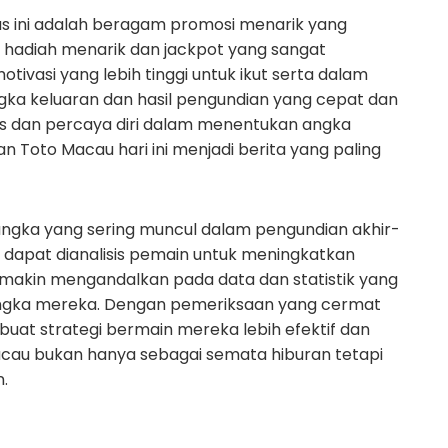
as ini adalah beragam promosi menarik yang
i hadiah menarik dan jackpot yang sangat
ivasi yang lebih tinggi untuk ikut serta dalam
angka keluaran dan hasil pengundian yang cepat dan
s dan percaya diri dalam menentukan angka
 Toto Macau hari ini menjadi berita yang paling
ngka yang sering muncul dalam pengundian akhir-
ang dapat dianalisis pemain untuk meningkatkan
makin mengandalkan pada data dan statistik yang
angka mereka. Dengan pemeriksaan yang cermat
uat strategi bermain mereka lebih efektif dan
cau bukan hanya sebagai semata hiburan tetapi
.