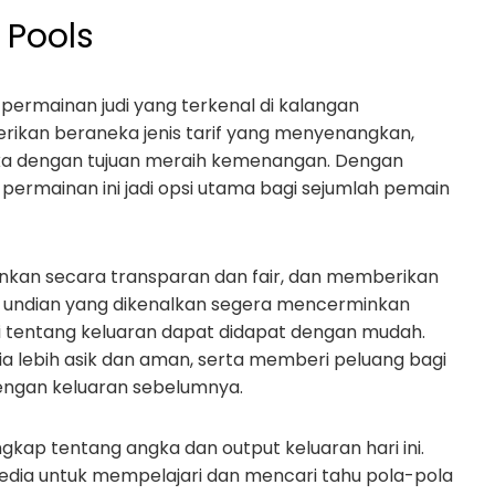
 Pools
permainan judi yang terkenal di kalangan
rikan beraneka jenis tarif yang menyenangkan,
ka dengan tujuan meraih kemenangan. Dengan
 permainan ini jadi opsi utama bagi sejumlah pemain
ankan secara transparan dan fair, dan memberikan
 undian yang dikenalkan segera mencerminkan
si tentang keluaran dapat didapat dengan mudah.
a lebih asik dan aman, serta memberi peluang bagi
engan keluaran sebelumnya.
ngkap tentang angka dan output keluaran hari ini.
dia untuk mempelajari dan mencari tahu pola-pola