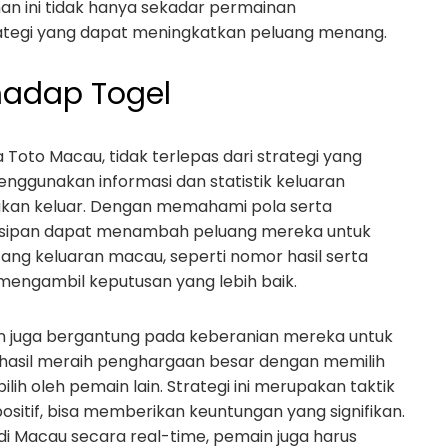
an ini tidak hanya sekadar permainan
trategi yang dapat meningkatkan peluang menang.
hadap Togel
Toto Macau, tidak terlepas dari strategi yang
enggunakan informasi dan statistik keluaran
kan keluar. Dengan memahami pola serta
tisipan dapat menambah peluang mereka untuk
g keluaran macau, seperti nomor hasil serta
engambil keputusan yang lebih baik.
n juga bergantung pada keberanian mereka untuk
hasil meraih penghargaan besar dengan memilih
ilih oleh pemain lain. Strategi ini merupakan taktik
positif, bisa memberikan keuntungan yang signifikan.
w di Macau secara real-time, pemain juga harus