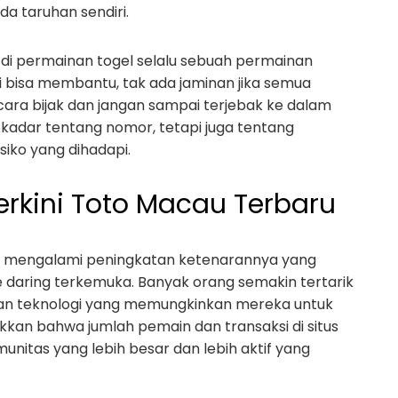
a taruhan sendiri.
 di permainan togel selalu sebuah permainan
i bisa membantu, tak ada jaminan jika semua
ecara bijak dan jangan sampai terjebak ke dalam
kadar tentang nomor, tetapi juga tentang
iko yang dihadapi.
Terkini Toto Macau Terbaru
u mengalami peningkatan ketenarannya yang
e daring terkemuka. Banyak orang semakin tertarik
n teknologi yang memungkinkan mereka untuk
kkan bahwa jumlah pemain dan transaksi di situs
nitas yang lebih besar dan lebih aktif yang