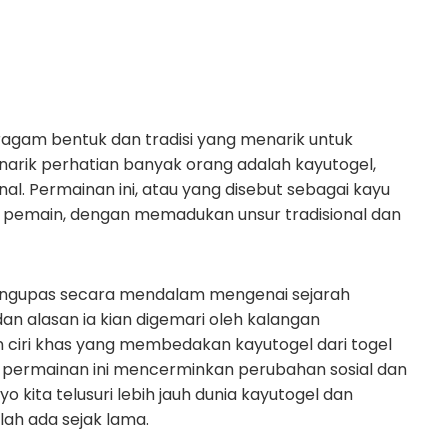
aragam bentuk dan tradisi yang menarik untuk
enarik perhatian banyak orang adalah kayutogel,
onal. Permainan ini, atau yang disebut sebagai kayu
i pemain, dengan memadukan unsur tradisional dan
 mengupas secara mendalam mengenai sejarah
dan alasan ia kian digemari oleh kalangan
n ciri khas yang membedakan kayutogel dari togel
a permainan ini mencerminkan perubahan sosial dan
 kita telusuri lebih jauh dunia kayutogel dan
lah ada sejak lama.