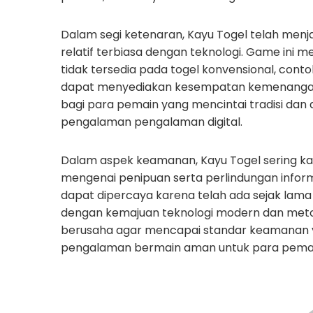
Dalam segi ketenaran, Kayu Togel telah menja
relatif terbiasa dengan teknologi. Game ini
tidak tersedia pada togel konvensional, cont
dapat menyediakan kesempatan kemenangan. Di
bagi para pemain yang mencintai tradisi dan 
pengalaman pengalaman digital.
Dalam aspek keamanan, Kayu Togel sering ka
mengenai penipuan serta perlindungan inform
dapat dipercaya karena telah ada sejak lama 
dengan kemajuan teknologi modern dan meto
berusaha agar mencapai standar keamanan 
pengalaman bermain aman untuk para pemai