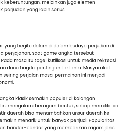
k keberuntungan, melainkan juga elemen
perjudian yang lebih serius.
 yang begitu dalam di dalam budaya perjudian di
 era penjajahan, saat game angka tersebut
Pada masa itu togel kutilisasi untuk media rekreasi
n dana bagi kepentingan tertentu. Masyarakat
 seiring perjalan masa, permainan ini menjadi
onomi.
gka klasik semakin populer di kalangan
 ini mengalami beragam bentuk, setiap memiliki ciri
lintir daerah bisa menambahkan unsur daerah ke
makin menarik untuk banyak penjudi. Popularitas
adiran bandar-bandar yang memberikan ragam jenis