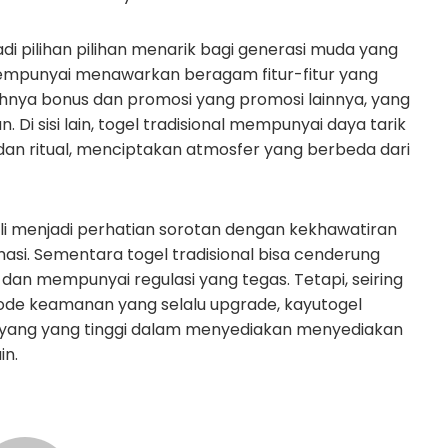
di pilihan pilihan menarik bagi generasi muda yang
 mempunyai menawarkan beragam fitur-fitur yang
ohnya bonus dan promosi yang promosi lainnya, yang
 sisi lain, togel tradisional mempunyai daya tarik
dan ritual, menciptakan atmosfer yang berbeda dari
li menjadi perhatian sorotan dengan kekhawatiran
asi. Sementara togel tradisional bisa cenderung
dan mempunyai regulasi yang tegas. Tetapi, seiring
de keamanan yang selalu upgrade, kayutogel
yang yang tinggi dalam menyediakan menyediakan
n.