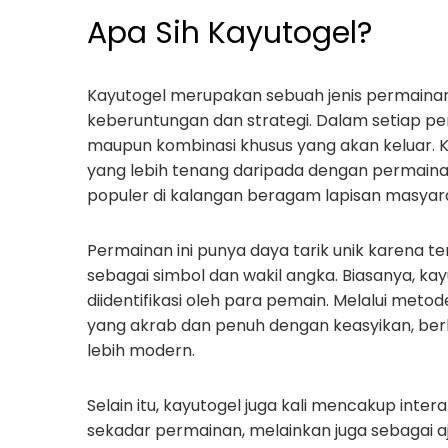
Apa Sih Kayutogel?
Kayutogel merupakan sebuah jenis permain
keberuntungan dan strategi. Dalam setiap pe
maupun kombinasi khusus yang akan keluar. Ka
yang lebih tenang daripada dengan permaina
populer di kalangan beragam lapisan masyar
Permainan ini punya daya tarik unik karena te
sebagai simbol dan wakil angka. Biasanya, kay
diidentifikasi oleh para pemain. Melalui meto
yang akrab dan penuh dengan keasyikan, ber
lebih modern.
Selain itu, kayutogel juga kali mencakup inter
sekadar permainan, melainkan juga sebagai a