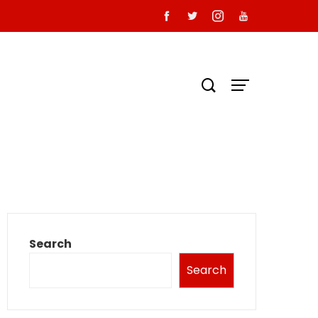
Search
Search