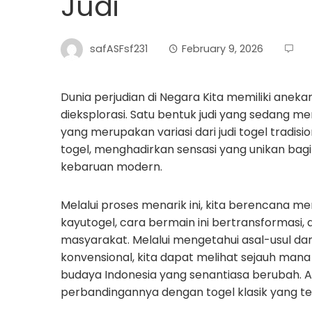
Judi
safASFsf231
February 9, 2026
Dunia perjudian di Negara Kita memiliki anek
dieksplorasi. Satu bentuk judi yang sedang m
yang merupakan variasi dari judi togel tradisi
togel, menghadirkan sensasi yang unikan bag
kebaruan modern.
Melalui proses menarik ini, kita berencana
kayutogel, cara bermain ini bertransformasi, 
masyarakat. Melalui mengetahui asal-usul da
konvensional, kita dapat melihat sejauh man
budaya Indonesia yang senantiasa berubah. Ayo
perbandingannya dengan togel klasik yang te