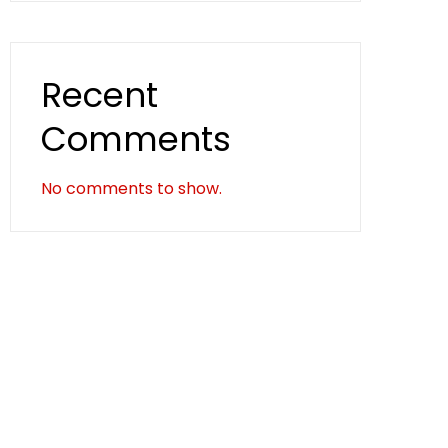
Recent
Comments
No comments to show.