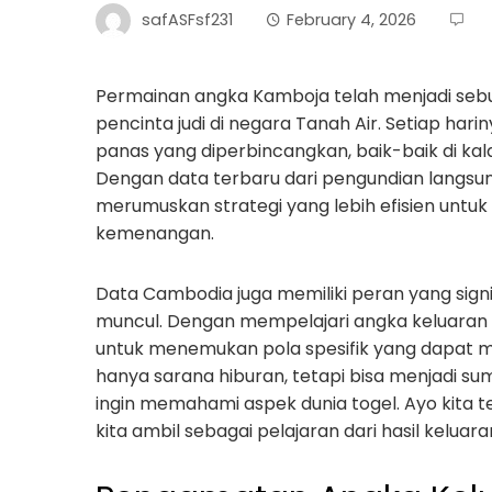
safASFsf231
February 4, 2026
Permainan angka Kamboja telah menjadi sebua
pencinta judi di negara Tanah Air. Setiap har
panas yang diperbincangkan, baik-baik di k
Dengan data terbaru dari pengundian langsu
merumuskan strategi yang lebih efisien unt
kemenangan.
Data Cambodia juga memiliki peran yang sig
muncul. Dengan mempelajari angka keluara
untuk menemukan pola spesifik yang dapat me
hanya sarana hiburan, tetapi bisa menjadi s
ingin memahami aspek dunia togel. Ayo kita t
kita ambil sebagai pelajaran dari hasil keluaran