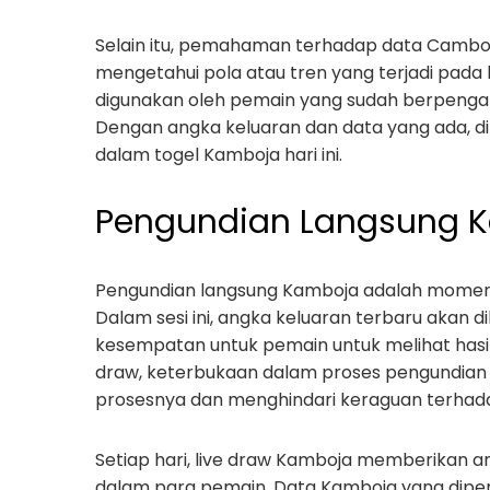
Selain itu, pemahaman terhadap data Cambo
mengetahui pola atau tren yang terjadi pada ha
digunakan oleh pemain yang sudah berpenga
Dengan angka keluaran dan data yang ada, 
dalam togel Kamboja hari ini.
Pengundian Langsung Ka
Pengundian langsung Kamboja adalah momen 
Dalam sesi ini, angka keluaran terbaru akan 
kesempatan untuk pemain untuk melihat hasil 
draw, keterbukaan dalam proses pengundian s
prosesnya dan menghindari keraguan terhadap 
Setiap hari, live draw Kamboja memberikan 
dalam para pemain. Data Kamboja yang diperol