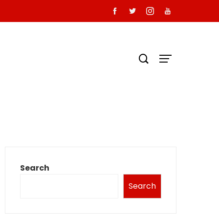
Search
Search