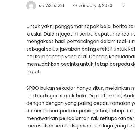
safASFsf231
January 3, 2026
Untuk yakni penggemar sepak bola, berita te
krusial. Dalam jagat ini serba cepat , mencar
mengakses hasil pertandingan dalam real-t
sebagai solusi jawaban paling efektif untuk ka
perkembangan yang di di. Dengan kemudahan 
memudahkan pecinta untuk tetap berpadu dar
tepat.
SPBO bukan sekadar hanya situs, melainkan 
pertandingan sepak bola. Di platform ini, An
dengan dengan yang paling cepat, ramalan ya
domestik sampai kompetisi global, setiap data
menawarkan pengalaman tak terlupakan terlu
merasakan semua kejadian dari laga yang te