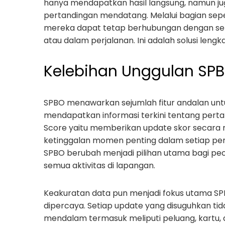
hanya mendapatkan hasil langsung, namun juga
pertandingan mendatang. Melalui bagian sepe
mereka dapat tetap berhubungan dengan semu
atau dalam perjalanan. Ini adalah solusi len
Kelebihan Unggulan SP
SPBO menawarkan sejumlah fitur andalan u
mendapatkan informasi terkini tentang pertan
Score yaitu memberikan update skor secara r
ketinggalan momen penting dalam setiap perta
SPBO berubah menjadi pilihan utama bagi peci
semua aktivitas di lapangan.
Keakuratan data pun menjadi fokus utama SPBO
dipercaya. Setiap update yang disuguhkan tida
mendalam termasuk meliputi peluang, kartu, d