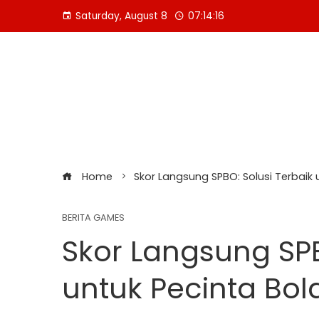
Skip
Saturday, August 8
07:14:17
to
content
Home
Skor Langsung SPBO: Solusi Terbaik 
BERITA GAMES
Skor Langsung SPB
untuk Pecinta Bol