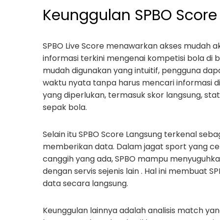
Keunggulan SPBO Score
SPBO Live Score menawarkan akses mudah aks
informasi terkini mengenai kompetisi bola di
mudah digunakan yang intuitif, pengguna da
waktu nyata tanpa harus mencari informasi d
yang diperlukan, termasuk skor langsung, stat
sepak bola.
Selain itu SPBO Score Langsung terkenal seba
memberikan data. Dalam jagat sport yang cepat
canggih yang ada, SPBO mampu menyuguhkan 
dengan servis sejenis lain . Hal ini membuat 
data secara langsung.
Keunggulan lainnya adalah analisis match yan