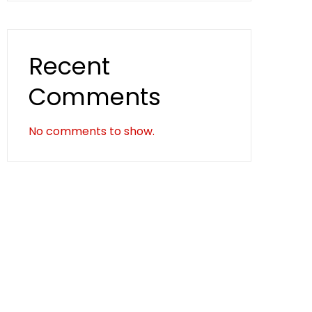
Recent
Comments
No comments to show.