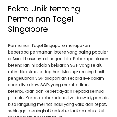
Fakta Unik tentang
Permainan Togel
Singapore
Permainan Togel Singapore merupakan
beberapa permainan lotere yang paling populer
di Asia, khususnya di negeri kita. Beberapa alasan
ketenaran ini adalah keluaran SGP yang selalu
rutin dilakukan setiap hari. Masing-masing hasil
pengeluaran SGP dilaporkan secara live dalam
acara live draw SGP, yang memberikan
keterbukaan dan kepercayaan kepada semua
pemain. Karena keberadaan live draw ini, pemain
bisa langsung melihat hasil yang valid dan tepat,
sehingga meningkatkan ketertarikan untuk ikut