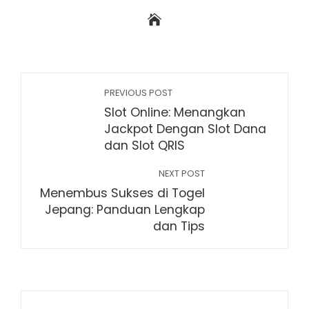
PREVIOUS POST
Slot Online: Menangkan
Jackpot Dengan Slot Dana
dan Slot QRIS
NEXT POST
Menembus Sukses di Togel
Jepang: Panduan Lengkap
dan Tips