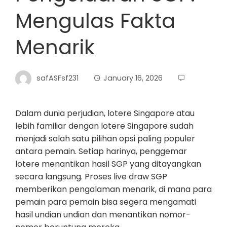
Mengulas Fakta
Menarik
safASFsf231
January 16, 2026
Dalam dunia perjudian, lotere Singapore atau
lebih familiar dengan lotere Singapore sudah
menjadi salah satu pilihan opsi paling populer
antara pemain. Setiap harinya, penggemar
lotere menantikan hasil SGP yang ditayangkan
secara langsung. Proses live draw SGP
memberikan pengalaman menarik, di mana para
pemain para pemain bisa segera mengamati
hasil undian undian dan menantikan nomor-