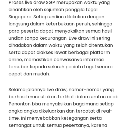
Proses live draw SGP merupakan waktu yang
dinantikan oleh sejumlah penggila togel
Singapore. Setiap undian dilakukan dengan
langsung dalam keterbukaan penuh, sehingga
para peserta dapat menyaksikan semua hasil
undian tanpa kecurangan. Live draw ini sering
dihadakan dalam waktu yang telah ditentukan
serta dapat diakses lewat berbagai platform
online, memastikan bahwasanya informasi
tersebar kepada seluruh pecinta togel secara
cepat dan mudah.
Selama jalannya live draw, nomor-nomor yang
berhasil muncul akan terlihat dalam urutan acak.
Penonton bisa menyaksikan bagaimana setiap
angka angka dikeluarkan dan tercatat di real-
time. Ini menyebabkan ketegangan serta
semangat untuk semua pesertanya, karena