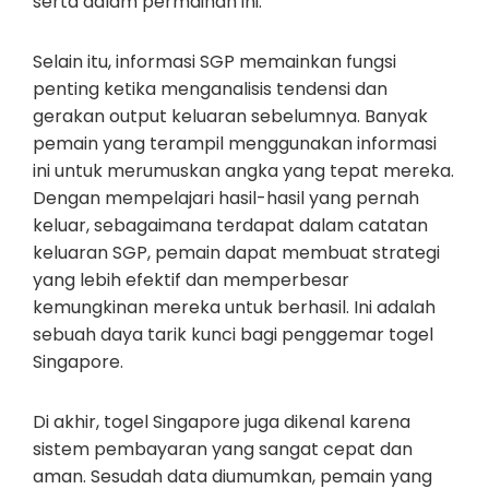
serta dalam permainan ini.
Selain itu, informasi SGP memainkan fungsi
penting ketika menganalisis tendensi dan
gerakan output keluaran sebelumnya. Banyak
pemain yang terampil menggunakan informasi
ini untuk merumuskan angka yang tepat mereka.
Dengan mempelajari hasil-hasil yang pernah
keluar, sebagaimana terdapat dalam catatan
keluaran SGP, pemain dapat membuat strategi
yang lebih efektif dan memperbesar
kemungkinan mereka untuk berhasil. Ini adalah
sebuah daya tarik kunci bagi penggemar togel
Singapore.
Di akhir, togel Singapore juga dikenal karena
sistem pembayaran yang sangat cepat dan
aman. Sesudah data diumumkan, pemain yang