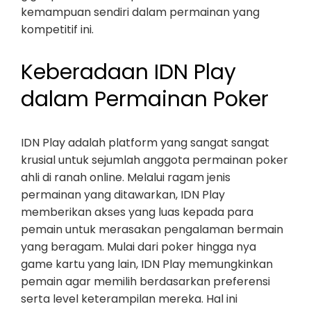
kemampuan sendiri dalam permainan yang
kompetitif ini.
Keberadaan IDN Play
dalam Permainan Poker
IDN Play adalah platform yang sangat sangat
krusial untuk sejumlah anggota permainan poker
ahli di ranah online. Melalui ragam jenis
permainan yang ditawarkan, IDN Play
memberikan akses yang luas kepada para
pemain untuk merasakan pengalaman bermain
yang beragam. Mulai dari poker hingga nya
game kartu yang lain, IDN Play memungkinkan
pemain agar memilih berdasarkan preferensi
serta level keterampilan mereka. Hal ini