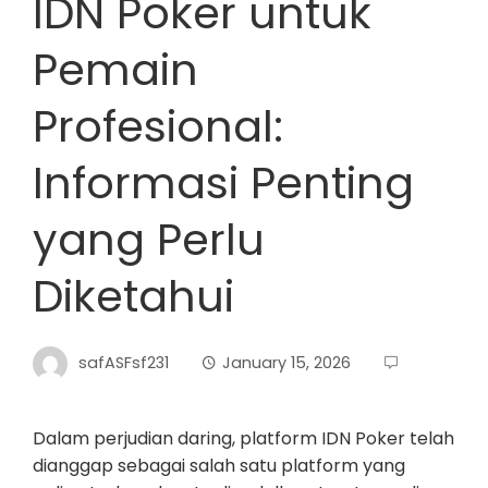
IDN Poker untuk
Pemain
Profesional:
Informasi Penting
yang Perlu
Diketahui
safASFsf231
January 15, 2026
Dalam perjudian daring, platform IDN Poker telah
dianggap sebagai salah satu platform yang