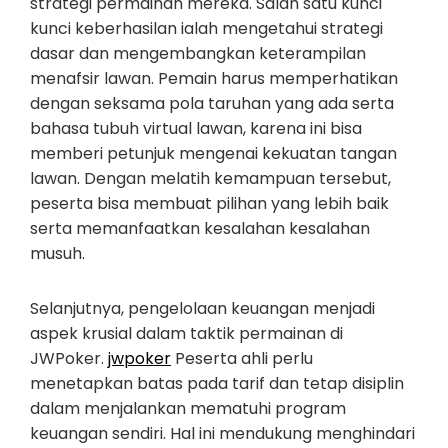
strategi permainan mereka. Salah satu kunci
kunci keberhasilan ialah mengetahui strategi
dasar dan mengembangkan keterampilan
menafsir lawan. Pemain harus memperhatikan
dengan seksama pola taruhan yang ada serta
bahasa tubuh virtual lawan, karena ini bisa
memberi petunjuk mengenai kekuatan tangan
lawan. Dengan melatih kemampuan tersebut,
peserta bisa membuat pilihan yang lebih baik
serta memanfaatkan kesalahan kesalahan
musuh.
Selanjutnya, pengelolaan keuangan menjadi
aspek krusial dalam taktik permainan di
JWPoker.
jwpoker
Peserta ahli perlu
menetapkan batas pada tarif dan tetap disiplin
dalam menjalankan mematuhi program
keuangan sendiri. Hal ini mendukung menghindari