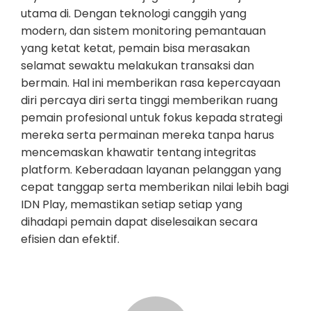
utama di. Dengan teknologi canggih yang
modern, dan sistem monitoring pemantauan
yang ketat ketat, pemain bisa merasakan
selamat sewaktu melakukan transaksi dan
bermain. Hal ini memberikan rasa kepercayaan
diri percaya diri serta tinggi memberikan ruang
pemain profesional untuk fokus kepada strategi
mereka serta permainan mereka tanpa harus
mencemaskan khawatir tentang integritas
platform. Keberadaan layanan pelanggan yang
cepat tanggap serta memberikan nilai lebih bagi
IDN Play, memastikan setiap setiap yang
dihadapi pemain dapat diselesaikan secara
efisien dan efektif.