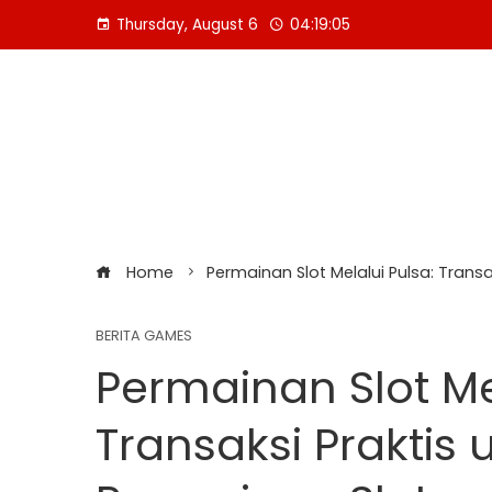
Skip
Thursday, August 6
04:19:06
to
content
Home
Permainan Slot Melalui Pulsa: Trans
BERITA GAMES
Permainan Slot Me
Transaksi Prakti