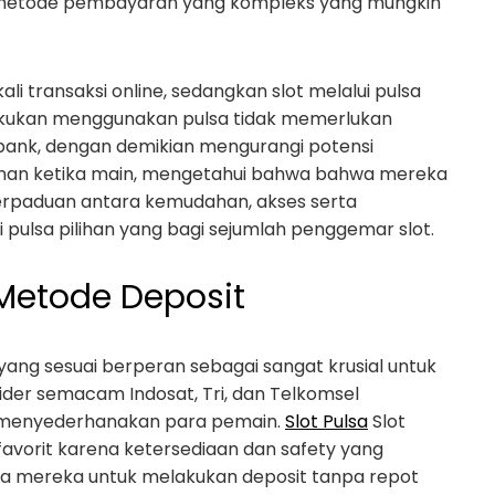
 metode pembayaran yang kompleks yang mungkin
i transaksi online, sedangkan slot melalui pulsa
lakukan menggunakan pulsa tidak memerlukan
 bank, dengan demikian mengurangi potensi
aman ketika main, mengetahui bahwa bahwa mereka
Perpaduan antara kemudahan, akses serta
pulsa pilihan yang bagi sejumlah penggemar slot.
 Metode Deposit
r yang sesuai berperan sebagai sangat krusial untuk
er semacam Indosat, Tri, dan Telkomsel
 menyederhanakan para pemain.
Slot Pulsa
Slot
rfavorit karena ketersediaan dan safety yang
a mereka untuk melakukan deposit tanpa repot