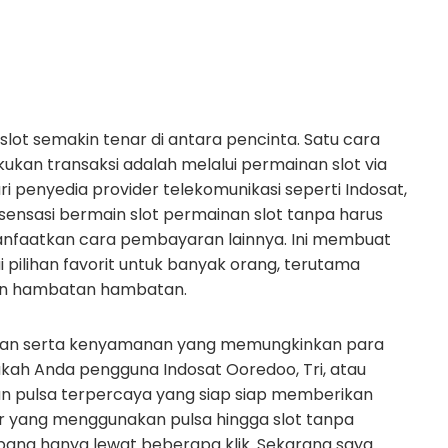
slot semakin tenar di antara pencinta. Satu cara
kan transaksi adalah melalui permainan slot via
i penyedia provider telekomunikasi seperti Indosat,
sensasi bermain slot permainan slot tanpa harus
nfaatkan cara pembayaran lainnya. Ini membuat
pilihan favorit untuk banyak orang, terutama
an hambatan hambatan.
dan serta kenyamanan yang memungkinkan para
ah Anda pengguna Indosat Ooredoo, Tri, atau
gan pulsa terpercaya yang siap siap memberikan
r yang menggunakan pulsa hingga slot tanpa
ang hanya lewat beberapa klik. Sekarang saya