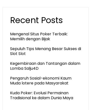
Recent Posts
Mengenal Situs Poker Terbaik:
Memilih dengan Bijak
Sepuluh Tips Menang Besar Sukses di
Slot Slot
Kegembiraan dan Tantangan dalam
Lomba Salju4D
Pengaruh Sosial-ekonomi Kaum
Muda lotere pada Masyarakat
Kuda Poker: Evolusi Permainan
Tradisional ke dalam Dunia Maya