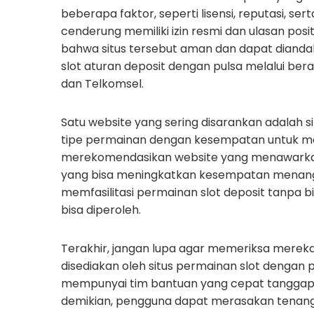
beberapa faktor, seperti lisensi, reputasi, se
cenderung memiliki izin resmi dan ulasan posi
bahwa situs tersebut aman dan dapat dianda
slot aturan deposit dengan pulsa melalui ber
dan Telkomsel.
Satu website yang sering disarankan adalah 
tipe permainan dengan kesempatan untuk me
merekomendasikan website yang menawarkan
yang bisa meningkatkan kesempatan menang
memfasilitasi permainan slot deposit tanpa 
bisa diperoleh.
Terakhir, jangan lupa agar memeriksa mere
disediakan oleh situs permainan slot dengan
mempunyai tim bantuan yang cepat tanggap
demikian, pengguna dapat merasakan tenang