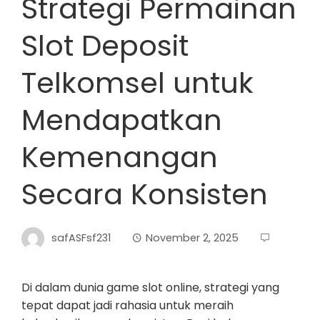
Strategi Permainan
Slot Deposit
Telkomsel untuk
Mendapatkan
Kemenangan
Secara Konsisten
safASFsf231
November 2, 2025
Di dalam dunia game slot online, strategi yang
tepat dapat jadi rahasia untuk meraih