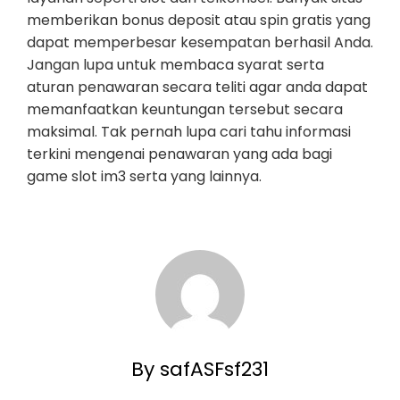
memberikan bonus deposit atau spin gratis yang
dapat memperbesar kesempatan berhasil Anda.
Jangan lupa untuk membaca syarat serta
aturan penawaran secara teliti agar anda dapat
memanfaatkan keuntungan tersebut secara
maksimal. Tak pernah lupa cari tahu informasi
terkini mengenai penawaran yang ada bagi
game slot im3 serta yang lainnya.
By safASFsf231