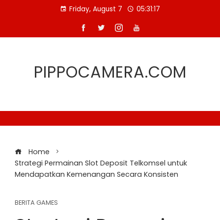
Skip
Friday, August 7
05:31:18
to
content
PIPPOCAMERA.COM
Home
Strategi Permainan Slot Deposit Telkomsel untuk
Mendapatkan Kemenangan Secara Konsisten
BERITA GAMES