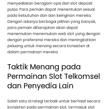
menyediakan beragam opsi dari slot deposit
pulsa. Para pemain dapat menentukan sesuai
pada kebutuhan dan dan keinginan mereka.
Dengan adanya berbagai pilihan yang banyak,
para pemain diharapkan akan dapat
menemukan menemukan web slot yang dengan
dengan preferensi mereka dan meningkatkan
peluang untuk menang secara konsisten di
dalam permainan mereka.
Taktik Menang pada
Permainan Slot Telkomsel
dan Penyedia Lain
Salah satu strategi terbaik untuk berhasil secara
konsisten pada permainan slot, termasuk slot