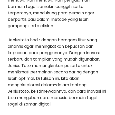
menawarkan menawarkan pengalaman
bermain togel semakin canggih serta
terpercaya, mendukung para pemain agar
berpartisipasi dalam metode yang lebih
gampang serta efisien.
Jeniustoto hadir dengan beragam fitur yang
dinamis agar meningkatkan kepuasan dan
kepuasan para penggunanya. Dengan inovasi
terbaru dan tampilan yang mudah digunakan,
Jenius Toto memungkinkan peserta untuk
menikmati permainan secara daring dengan
lebih optimal. Di tulisan ini, kita akan
mengeksplorasi dalam-dalam tentang
Jeniustoto, keistimewaannya, dan cara inovasi ini
bisa mengubah cara manusia bermain togel
togel di zaman digital.