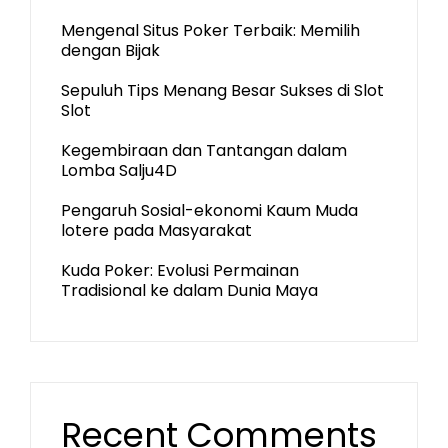
Mengenal Situs Poker Terbaik: Memilih
dengan Bijak
Sepuluh Tips Menang Besar Sukses di Slot
Slot
Kegembiraan dan Tantangan dalam
Lomba Salju4D
Pengaruh Sosial-ekonomi Kaum Muda
lotere pada Masyarakat
Kuda Poker: Evolusi Permainan
Tradisional ke dalam Dunia Maya
Recent Comments