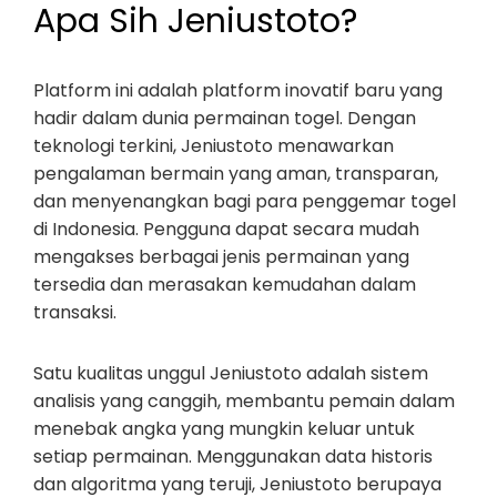
Apa Sih Jeniustoto?
Platform ini adalah platform inovatif baru yang
hadir dalam dunia permainan togel. Dengan
teknologi terkini, Jeniustoto menawarkan
pengalaman bermain yang aman, transparan,
dan menyenangkan bagi para penggemar togel
di Indonesia. Pengguna dapat secara mudah
mengakses berbagai jenis permainan yang
tersedia dan merasakan kemudahan dalam
transaksi.
Satu kualitas unggul Jeniustoto adalah sistem
analisis yang canggih, membantu pemain dalam
menebak angka yang mungkin keluar untuk
setiap permainan. Menggunakan data historis
dan algoritma yang teruji, Jeniustoto berupaya