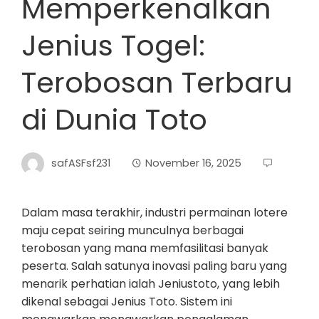
Memperkenalkan
Jenius Togel:
Terobosan Terbaru
di Dunia Toto
safASFsf231
November 16, 2025
Dalam masa terakhir, industri permainan lotere
maju cepat seiring munculnya berbagai
terobosan yang mana memfasilitasi banyak
peserta. Salah satunya inovasi paling baru yang
menarik perhatian ialah Jeniustoto, yang lebih
dikenal sebagai Jenius Toto. Sistem ini