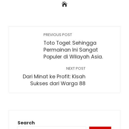
PREVIOUS POST
Toto Togel: Sehingga
Permainan Ini Sangat
Populer di Wilayah Asia.
NEXT POST
Dari Minat ke Profit: Kisah
Sukses dari Warga 88
Search