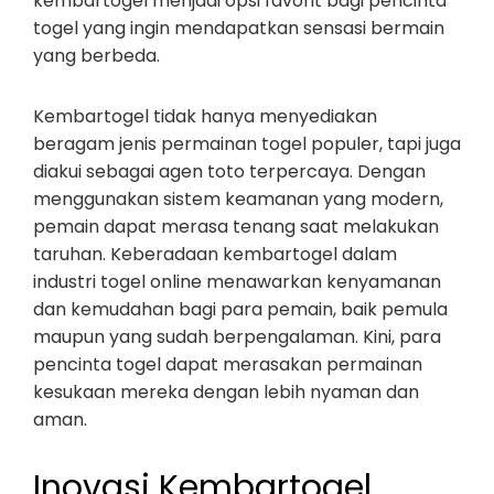
kembartogel menjadi opsi favorit bagi pencinta
togel yang ingin mendapatkan sensasi bermain
yang berbeda.
Kembartogel tidak hanya menyediakan
beragam jenis permainan togel populer, tapi juga
diakui sebagai agen toto terpercaya. Dengan
menggunakan sistem keamanan yang modern,
pemain dapat merasa tenang saat melakukan
taruhan. Keberadaan kembartogel dalam
industri togel online menawarkan kenyamanan
dan kemudahan bagi para pemain, baik pemula
maupun yang sudah berpengalaman. Kini, para
pencinta togel dapat merasakan permainan
kesukaan mereka dengan lebih nyaman dan
aman.
Inovasi Kembartogel