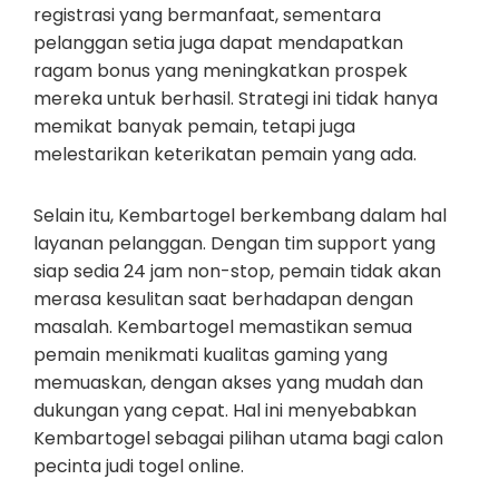
registrasi yang bermanfaat, sementara
pelanggan setia juga dapat mendapatkan
ragam bonus yang meningkatkan prospek
mereka untuk berhasil. Strategi ini tidak hanya
memikat banyak pemain, tetapi juga
melestarikan keterikatan pemain yang ada.
Selain itu, Kembartogel berkembang dalam hal
layanan pelanggan. Dengan tim support yang
siap sedia 24 jam non-stop, pemain tidak akan
merasa kesulitan saat berhadapan dengan
masalah. Kembartogel memastikan semua
pemain menikmati kualitas gaming yang
memuaskan, dengan akses yang mudah dan
dukungan yang cepat. Hal ini menyebabkan
Kembartogel sebagai pilihan utama bagi calon
pecinta judi togel online.