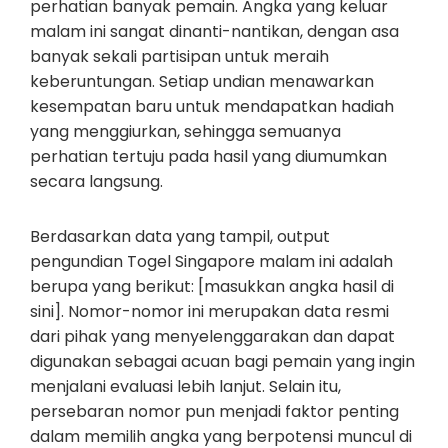
perhatian banyak pemain. Angka yang keluar
malam ini sangat dinanti-nantikan, dengan asa
banyak sekali partisipan untuk meraih
keberuntungan. Setiap undian menawarkan
kesempatan baru untuk mendapatkan hadiah
yang menggiurkan, sehingga semuanya
perhatian tertuju pada hasil yang diumumkan
secara langsung.
Berdasarkan data yang tampil, output
pengundian Togel Singapore malam ini adalah
berupa yang berikut: [masukkan angka hasil di
sini]. Nomor-nomor ini merupakan data resmi
dari pihak yang menyelenggarakan dan dapat
digunakan sebagai acuan bagi pemain yang ingin
menjalani evaluasi lebih lanjut. Selain itu,
persebaran nomor pun menjadi faktor penting
dalam memilih angka yang berpotensi muncul di