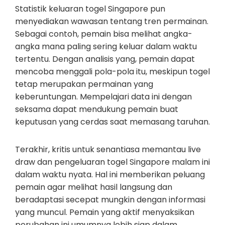
Statistik keluaran togel Singapore pun
menyediakan wawasan tentang tren permainan.
Sebagai contoh, pemain bisa melihat angka-
angka mana paling sering keluar dalam waktu
tertentu. Dengan analisis yang, pemain dapat
mencoba menggali pola-pola itu, meskipun togel
tetap merupakan permainan yang
keberuntungan. Mempelajari data ini dengan
seksama dapat mendukung pemain buat
keputusan yang cerdas saat memasang taruhan.
Terakhir, kritis untuk senantiasa memantau live
draw dan pengeluaran togel Singapore malam ini
dalam waktu nyata. Hal ini memberikan peluang
pemain agar melihat hasil langsung dan
beradaptasi secepat mungkin dengan informasi
yang muncul. Pemain yang aktif menyaksikan
perubahan ini umumnya lebih siap dalam