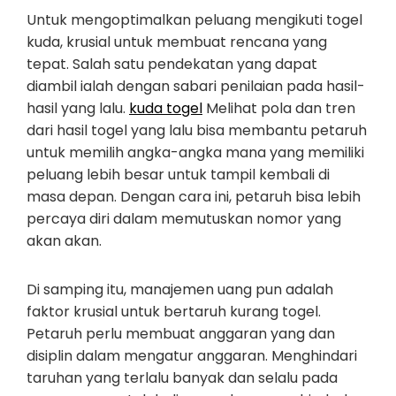
Untuk mengoptimalkan peluang mengikuti togel
kuda, krusial untuk membuat rencana yang
tepat. Salah satu pendekatan yang dapat
diambil ialah dengan sabari penilaian pada hasil-
hasil yang lalu.
kuda togel
Melihat pola dan tren
dari hasil togel yang lalu bisa membantu petaruh
untuk memilih angka-angka mana yang memiliki
peluang lebih besar untuk tampil kembali di
masa depan. Dengan cara ini, petaruh bisa lebih
percaya diri dalam memutuskan nomor yang
akan akan.
Di samping itu, manajemen uang pun adalah
faktor krusial untuk bertaruh kurang togel.
Petaruh perlu membuat anggaran yang dan
disiplin dalam mengatur anggaran. Menghindari
taruhan yang terlalu banyak dan selalu pada