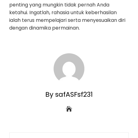
penting yang mungkin tidak pernah Anda
ketahui. Ingatlah, rahasia untuk keberhasilan
ialah terus mempelajari serta menyesuaikan diri
dengan dinamika permainan.
By safASFsf231