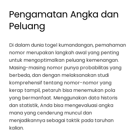
Pengamatan Angka dan
Peluang
Di dalam dunia togel kumandangan, pemahaman
nomor merupakan langkah awal yang penting
untuk mengoptimalkan peluang kemenangan.
Masing-masing nomor punya probabilitas yang
berbeda, dan dengan melaksanakan studi
komprehensif tentang nomor-nomor yang
kerap tampil, petaruh bisa menemukan pola
yang bermanfaat. Menggunakan data historis
dan statistik, Anda bisa mengevaluasi angka
mana yang cenderung muncul dan
menjadikannya sebagai taktik pada taruhan
kalian.