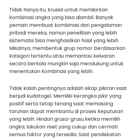
Tidak hanya itu, krusial untuk memikirkan
kombinasi angka yang bisa diambil. Banyak
pemain membuat kombinasi dari pengalaman
pribadi mereka, namun penelitian yang lebih
sistematis bisa menghasilkan hasil yang lebih.
Misalnya, membentuk grup nomor berdasarkan
kategori tertentu atau memantau keluaran
secara berkala mungkin saja mendukung untuk
menentukan kombinasi yang lebih.
Tidak kalah pentingnya adalah sikap pikiran saat
berjudi kudatogel. Memiliki kerangka pikir yang
positif serta tetap tenang saat memasang
taruhan dapat membantu di proses keputusan
yang lebih. Hindari grusa-grusu ketika memilih
angka; lakukan riset yang cukup dan cermati
semua faktor yang tersedia. Saat pendekatan