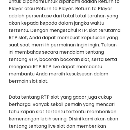
untuk dipahami untuk dipahami adalah Return to
Player atau Return to Player. Return to Player
adalah persentase dari total total taruhan yang
akan kepada kepada dalam jangka waktu
tertentu. Dengan mengetahui RTP, slot terutama
RTP slot, Anda dapat membuat keputusan yang
saat saat memilih permainan ingin ingin. Tulisan
ini membahas secara mendalam tentang
tentang RTP, bocoran bocoran slot, serta serta
mengenai RTP RTP live dapat membantu
membantu Anda meraih kesuksesan dalam
bermain slot slot.
Data tentang RTP slot yang gacor juga cukup
berharga. Banyak sekali pemain yang mencari
tahu kapan slot tertentu tertentu memberikan
kemenangan lebih sering. Di sini kami akan akan
tentang tentang live slot dan memberikan