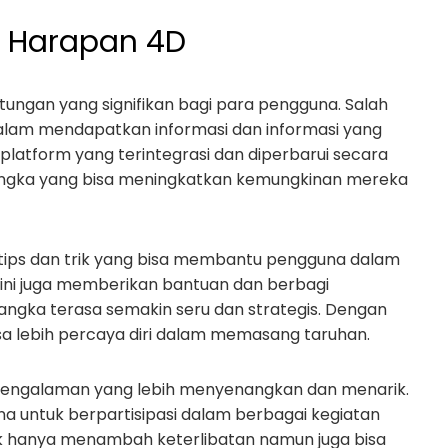
 Harapan 4D
gan yang signifikan bagi para pengguna. Salah
lam mendapatkan informasi dan informasi yang
platform yang terintegrasi dan diperbarui secara
angka yang bisa meningkatkan kemungkinan mereka
i tips dan trik yang bisa membantu pengguna dalam
m ini juga memberikan bantuan dan berbagi
ngka terasa semakin seru dan strategis. Dengan
isa lebih percaya diri dalam memasang taruhan.
engalaman yang lebih menyenangkan dan menarik.
na untuk berpartisipasi dalam berbagai kegiatan
dak hanya menambah keterlibatan namun juga bisa