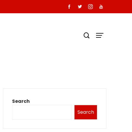
Search
Search