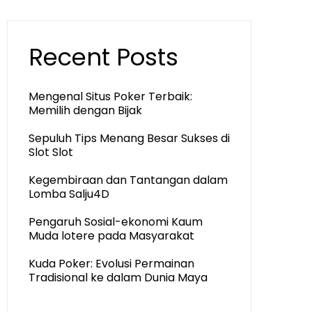
Recent Posts
Mengenal Situs Poker Terbaik:
Memilih dengan Bijak
Sepuluh Tips Menang Besar Sukses di
Slot Slot
Kegembiraan dan Tantangan dalam
Lomba Salju4D
Pengaruh Sosial-ekonomi Kaum
Muda lotere pada Masyarakat
Kuda Poker: Evolusi Permainan
Tradisional ke dalam Dunia Maya