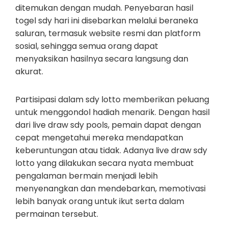
ditemukan dengan mudah. Penyebaran hasil
togel sdy hari ini disebarkan melalui beraneka
saluran, termasuk website resmi dan platform
sosial, sehingga semua orang dapat
menyaksikan hasilnya secara langsung dan
akurat.
Partisipasi dalam sdy lotto memberikan peluang
untuk menggondol hadiah menarik. Dengan hasil
dari live draw sdy pools, pemain dapat dengan
cepat mengetahui mereka mendapatkan
keberuntungan atau tidak. Adanya live draw sdy
lotto yang dilakukan secara nyata membuat
pengalaman bermain menjadi lebih
menyenangkan dan mendebarkan, memotivasi
lebih banyak orang untuk ikut serta dalam
permainan tersebut.