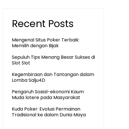
Recent Posts
Mengenal Situs Poker Terbaik:
Memilih dengan Bijak
Sepuluh Tips Menang Besar Sukses di
Slot Slot
Kegembiraan dan Tantangan dalam
Lomba Salju4D
Pengaruh Sosial-ekonomi Kaum
Muda lotere pada Masyarakat
Kuda Poker: Evolusi Permainan
Tradisional ke dalam Dunia Maya