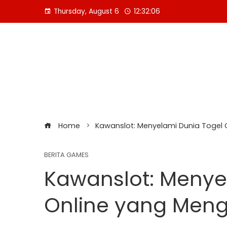
Skip
Thursday, August 6
12:32:07
to
content
Home
Kawanslot: Menyelami Dunia Togel
BERITA GAMES
Kawanslot: Menye
Online yang Men