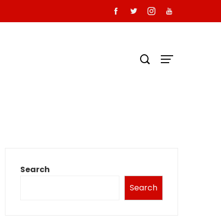
Search
Search