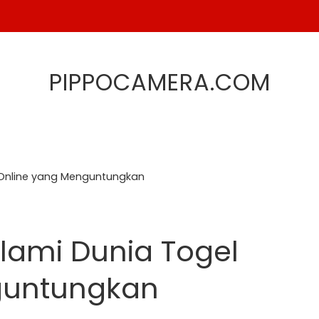
PIPPOCAMERA.COM
 Online yang Menguntungkan
lami Dunia Togel
guntungkan