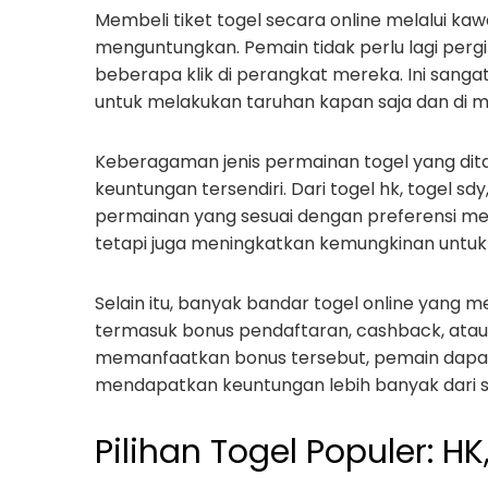
Membeli tiket togel secara online melalui 
menguntungkan. Pemain tidak perlu lagi pergi
beberapa klik di perangkat mereka. Ini sa
untuk melakukan taruhan kapan saja dan di m
Keberagaman jenis permainan togel yang dita
keuntungan tersendiri. Dari togel hk, togel sdy
permainan yang sesuai dengan preferensi mer
tetapi juga meningkatkan kemungkinan untu
Selain itu, banyak bandar togel online yang 
termasuk bonus pendaftaran, cashback, atau 
memanfaatkan bonus tersebut, pemain dapa
mendapatkan keuntungan lebih banyak dari s
Pilihan Togel Populer: H