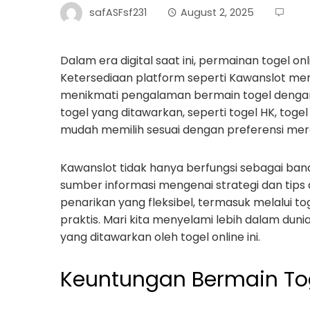
safASFsf231
August 2, 2025
Dalam era digital saat ini, permainan togel on
Ketersediaan platform seperti Kawanslot m
menikmati pengalaman bermain togel dengan
togel yang ditawarkan, seperti togel HK, tog
mudah memilih sesuai dengan preferensi mer
Kawanslot tidak hanya berfungsi sebagai band
sumber informasi mengenai strategi dan tips 
penarikan yang fleksibel, termasuk melalui 
praktis. Mari kita menyelami lebih dalam du
yang ditawarkan oleh togel online ini.
Keuntungan Bermain Tog