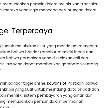
juga memudahkan pemain dalam melakukan transaksi,
bagi mereka yang ingin mencoba peruntungan dalam
gel Terpercaya
ing untuk melakukan riset yang mendalam mengenai
tikan bahwa bandar tersebut memiliki lisensi dan
inan bahwa permainan yang disediakan adil dan
pemain lain yang dapat memberikan gambaran tentang
.
lih bandar togel online.
kawanslot
Pastikan bahwa
enkripsi yang kuat untuk melindungi data pribadi dan
akan memiliki sistem pembayaran yang aman dan
sa, yang memudahkan pemain dalam permainan
masi.