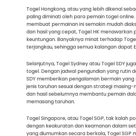
Togel Hongkong, atau yang lebih dikenal seba
paling diminati oleh para pemain togel onlin
membuat permainan ini semakin mudah diaks
dan hasil yang cepat, Togel HK menawarkan 
keuntungan. Banyaknya minat terhadap Togel 
terjangkau, sehingga semua kalangan dapat be
Selanjutnya, Togel Sydney atau Togel SDY juga
togel. Dengan jadwal pengundian yang rutin 
SDY memberikan pengalaman bermain yang m
jenis taruhan sesuai dengan strategi masing-
dan hasil sebelumnya membantu pemain dala
memasang taruhan.
Togel Singapore, atau Togel SGP, tak kalah pop
dengan keakuratan dan keamanan dalam setiap
yang diumumkan secara berkala, Togel SGP m