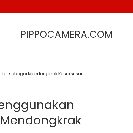
PIPPOCAMERA.COM
ker sebagai Mendongkrak Kesuksesan
Menggunakan
i Mendongkrak