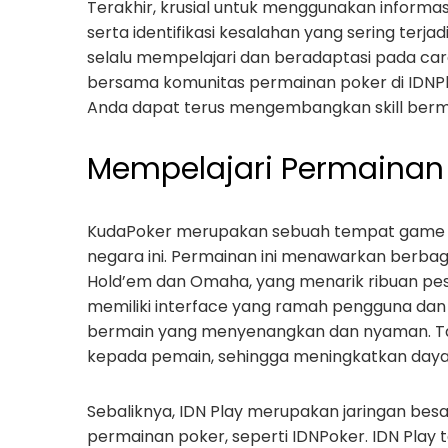
Terakhir, krusial untuk menggunakan informas
serta identifikasi kesalahan yang sering terja
selalu mempelajari dan beradaptasi pada cara 
bersama komunitas permainan poker di IDNPl
Anda dapat terus mengembangkan skill berm
Mempelajari Permainan
KudaPoker merupakan sebuah tempat game po
negara ini. Permainan ini menawarkan berb
Hold’em dan Omaha, yang menarik ribuan pese
memiliki interface yang ramah pengguna dan
bermain yang menyenangkan dan nyaman. Tak
kepada pemain, sehingga meningkatkan daya 
Sebaliknya, IDN Play merupakan jaringan besa
permainan poker, seperti IDNPoker. IDN Play