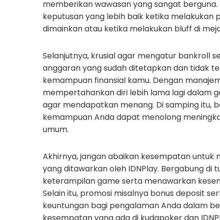
memberikan wawasan yang sangat berguna. 
keputusan yang lebih baik ketika melakukan 
dimainkan atau ketika melakukan bluff di mej
Selanjutnya, krusial agar mengatur bankroll
anggaran yang sudah ditetapkan dan tidak t
kemampuan finansial kamu. Dengan manajem
mempertahankan diri lebih lama lagi dalam g
agar mendapatkan menang. Di samping itu, b
kemampuan Anda dapat menolong meningkatk
umum.
Akhirnya, jangan abaikan kesempatan untuk me
yang ditawarkan oleh IDNPlay. Bergabung d
keterampilan game serta menawarkan kesemp
Selain itu, promosi misalnya bonus deposit 
keuntungan bagi pengalaman Anda dalam ber
kesempatan yang ada di kudapoker dan IDN