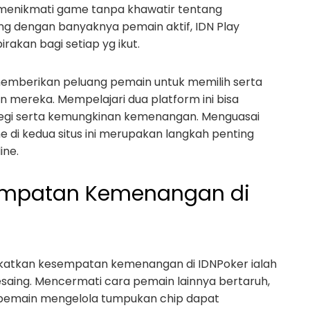
isa menikmati game tanpa khawatir tentang
ng dengan banyaknya pemain aktif, IDN Play
kan bagi setiap yg ikut.
memberikan peluang pemain untuk memilih serta
n mereka. Mempelajari dua platform ini bisa
egi serta kemungkinan kemenangan. Menguasai
 di kedua situs ini merupakan langkah penting
ine.
empatan Kemenangan di
gkatkan kesempatan kemenangan di IDNPoker ialah
saing. Mencermati cara pemain lainnya bertaruh,
 pemain mengelola tumpukan chip dapat