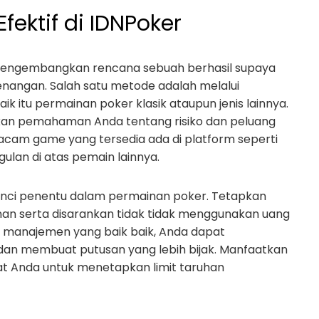
fektif di IDNPoker
ar mengembangkan rencana sebuah berhasil supaya
ngan. Salah satu metode adalah melalui
 itu permainan poker klasik ataupun jenis lainnya.
atkan pemahaman Anda tentang risiko dan peluang
cam game yang tersedia ada di platform seperti
lan di atas pemain lainnya.
kunci penentu dalam permainan poker. Tetapkan
inan serta disarankan tidak tidak menggunakan uang
i manajemen yang baik baik, Anda dapat
 dan membuat putusan yang lebih bijak. Manfaatkan
at Anda untuk menetapkan limit taruhan