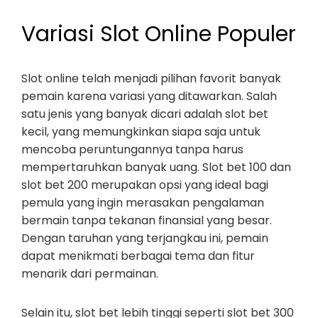
Variasi Slot Online Populer
Slot online telah menjadi pilihan favorit banyak
pemain karena variasi yang ditawarkan. Salah
satu jenis yang banyak dicari adalah slot bet
kecil, yang memungkinkan siapa saja untuk
mencoba peruntungannya tanpa harus
mempertaruhkan banyak uang. Slot bet 100 dan
slot bet 200 merupakan opsi yang ideal bagi
pemula yang ingin merasakan pengalaman
bermain tanpa tekanan finansial yang besar.
Dengan taruhan yang terjangkau ini, pemain
dapat menikmati berbagai tema dan fitur
menarik dari permainan.
Selain itu, slot bet lebih tinggi seperti slot bet 300