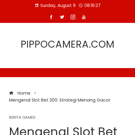
Skip
Sunday, August 9
08:16:28
to
content
PIPPOCAMERA.COM
Home
Mengenal Slot Bet 200: Strategi Menang Gacor
BERITA GAMES
Mengenal Slot Bet