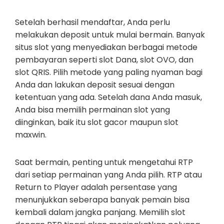
Setelah berhasil mendaftar, Anda perlu
melakukan deposit untuk mulai bermain. Banyak
situs slot yang menyediakan berbagai metode
pembayaran seperti slot Dana, slot OVO, dan
slot QRIS. Pilih metode yang paling nyaman bagi
Anda dan lakukan deposit sesuai dengan
ketentuan yang ada. Setelah dana Anda masuk,
Anda bisa memilih permainan slot yang
diinginkan, baik itu slot gacor maupun slot
maxwin.
Saat bermain, penting untuk mengetahui RTP
dari setiap permainan yang Anda pilih. RTP atau
Return to Player adalah persentase yang
menunjukkan seberapa banyak pemain bisa
kembali dalam jangka panjang. Memilih slot