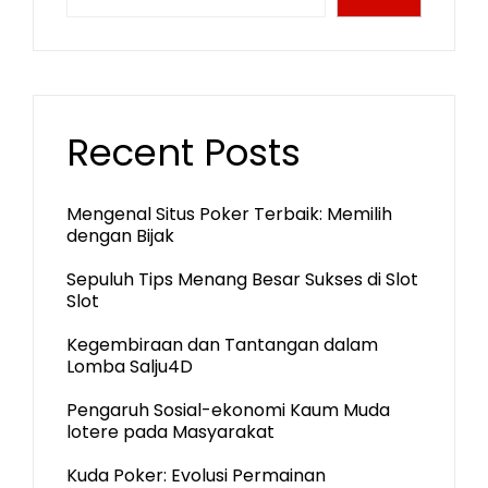
Recent Posts
Mengenal Situs Poker Terbaik: Memilih
dengan Bijak
Sepuluh Tips Menang Besar Sukses di Slot
Slot
Kegembiraan dan Tantangan dalam
Lomba Salju4D
Pengaruh Sosial-ekonomi Kaum Muda
lotere pada Masyarakat
Kuda Poker: Evolusi Permainan