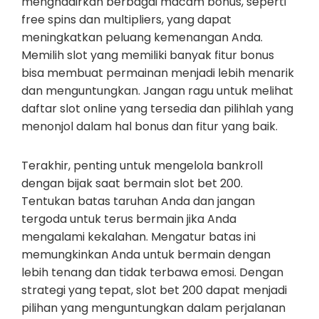
menghadirkan berbagai macam bonus, seperti
free spins dan multipliers, yang dapat
meningkatkan peluang kemenangan Anda.
Memilih slot yang memiliki banyak fitur bonus
bisa membuat permainan menjadi lebih menarik
dan menguntungkan. Jangan ragu untuk melihat
daftar slot online yang tersedia dan pilihlah yang
menonjol dalam hal bonus dan fitur yang baik.
Terakhir, penting untuk mengelola bankroll
dengan bijak saat bermain slot bet 200.
Tentukan batas taruhan Anda dan jangan
tergoda untuk terus bermain jika Anda
mengalami kekalahan. Mengatur batas ini
memungkinkan Anda untuk bermain dengan
lebih tenang dan tidak terbawa emosi. Dengan
strategi yang tepat, slot bet 200 dapat menjadi
pilihan yang menguntungkan dalam perjalanan