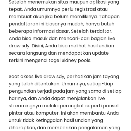
Setelah menemukan situs maupun aplikasi yang
tepat, Anda umumnya perlu registrasi atau
membuat akun jika belum memilikinya. Tahapan
pendaftaran ini biasanya mudah, hanya butuh
beberapa informasi dasar. Setelah terdaftar,
Anda bisa masuk dan mencari-cari bagian live
draw sdy. Disini, Anda bisa melihat hasil undian
secara langsung dan mendapatkan update
terkini mengenai togel Sidney pools.
Saat akses live draw sdy, perhatikan jam tayang
yang telah ditentukan. Umumnya, setiap-tiap
pengundian terjadi pada jam yang sama di setiap
harinya, dan Anda dapat menjalankan live
streamingnya melalui perangkat seperti ponsel
pintar atau komputer. Ini akan membantu Anda
untuk tidak ketinggalan hasil undian yang
diharapkan, dan memberikan pengalaman yang