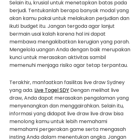
Selain itu, krusial untuk menetapkan batas pada
berjudi. Tentukanlah berapa banyak modal yang
akan kamu pakai untuk melakukan perjudian dan
ikuti budget itu. Jangan tergoda agar lanjut
bermain usai kalah karena hal ini dapat
membawa mengakibatkan kerugian yang parah.
Mengelola uangan Anda dengan baik merupakan
kunci untuk merasakan aktivitas sambil
memenuhi menjaga risiko agar tetap terpantau.
Terakhir, manfaatkan fasilitas live draw Sydney
yang ada.
Live Togel SDY
Dengan melihat live
draw, Anda dapat merasakan pengalaman yang
menyenangkan dan menggairahkan. Selain itu,
informasi yang didapat live draw live draw bisa
menolong kamu untuk lebih memahami
memahami pergerakan game serta mengasah
insting Anda dalam menentukan angka. Jangan