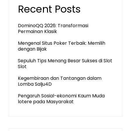
Recent Posts
DominoQQ 2026: Transformasi
Permainan Klasik
Mengenal Situs Poker Terbaik: Memilih
dengan Bijak
Sepuluh Tips Menang Besar Sukses di Slot
Slot
Kegembiraan dan Tantangan dalam
Lomba Salju4D
Pengaruh Sosial-ekonomi Kaum Muda
lotere pada Masyarakat