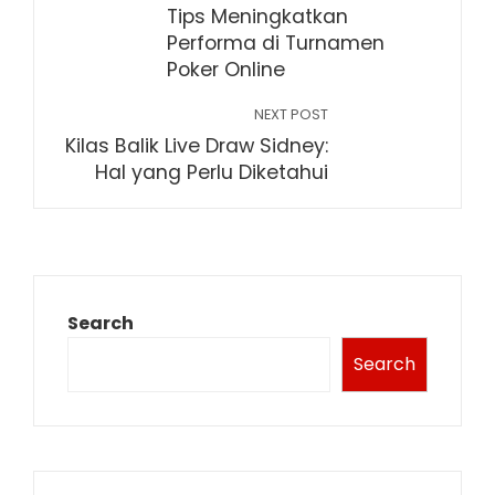
Tips Meningkatkan
Performa di Turnamen
Poker Online
NEXT POST
Kilas Balik Live Draw Sidney:
Hal yang Perlu Diketahui
Search
Search