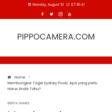
Skip
Monday, August 10
07:35:41
to
content
PIPPOCAMERA.COM
Home
Membongkar Togel Sydney Pools: Apa yang perlu
Harus Anda Tahu?
BERITA GAMES