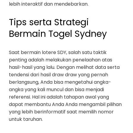
lebih interaktif dan mendebarkan.
Tips serta Strategi
Bermain Togel Sydney
Saat bermain lotere SDY, salah satu taktik
penting adalah melakukan penelaahan atas
hasil-hasil yang lalu. Dengan melihat data serta
tendensi dari hasil draw draw yang pernah
berlangsung, Anda bisa mengetahui angka-
angka yang kali muncul dan bisa menjadi
referensi. Hal ini adalah tahapan awal yang
dapat membantu Anda Anda mengambil pilihan
yang lebih berinformatif saat memilih nomor
untuk taruhan.